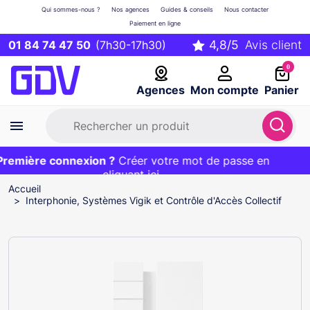
Qui sommes-nous ?
Nos agences
Guides & conseils
Nous contacter
Paiement en ligne
01 84 74 47 50
(7h30-17h30)
0
Agences
Mon compte
Panier
emière connexion ?
Première commande ?
EXCLU WEB :
Créer votre mot de passe en
20€ OFFERT sur votre panier
et livraison 24/48h gratuite avec le code
cliquant ici
BIENVENUE
Accueil
Interphonie, Systèmes Vigik et Contrôle d'Accès Collectif