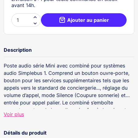
avant 14h.

Ajouter au panier

Description
Poste audio série Mini avec combiné pour systèmes
audio Simplebus 1. Comprend un bouton ouvre-porte,
bouton pour les services supplémentaires tels que les
appels vers le standard de conciergerie..., réglage du
volume d’appel, mode Silence (Coupure sonnerie) et
entrée pour appel palier. Le combiné s’emboîte
correctement sur la base d’appui grâce à des aimants
Voir plus
invisible. Possibilité d’acheter séparément la carte
supplémentaire art. 2735 pour disposer d’un bouton
supplémentaire avec contacts secs et de la répétition
Détails du produit