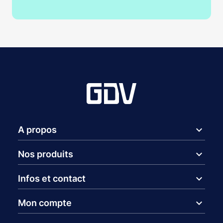
expand_more
A propos
expand_more
Nos produits
expand_more
Infos et contact
expand_more
Mon compte