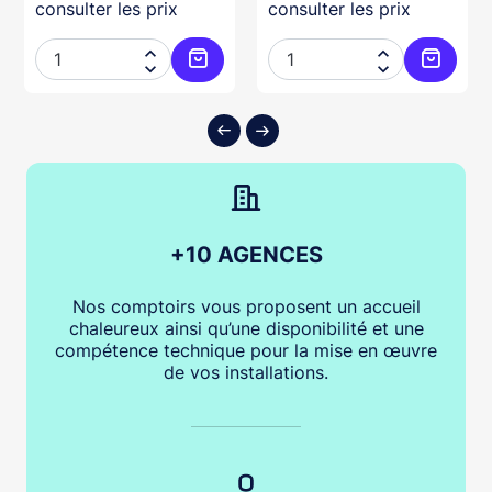
consulter les prix
consulter les prix




ter au panier
Ajouter au panier
Ajouter
+10 AGENCES
Nos comptoirs vous proposent un accueil
chaleureux ainsi qu’une disponibilité et une
compétence technique pour la mise en œuvre
de vos installations.