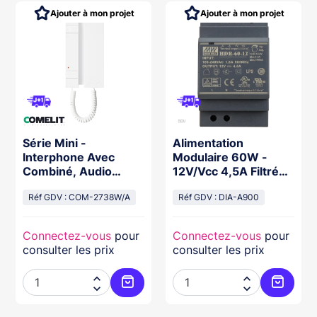
Ajouter à mon projet
Ajouter à mon projet
Série Mini -
Alimentation
Interphone Avec
Modulaire 60W -
Combiné, Audio
12V/Vcc 4,5A Filtrée
Simplebus 2, 2
Régulée
Boutons, Borne
Réf GDV : COM-2738W/A
Réf GDV : DIA-A900
Connectez-vous
pour
Connectez-vous
pour
consulter les prix
consulter les prix




ter au panier
Ajouter au panier
Ajouter