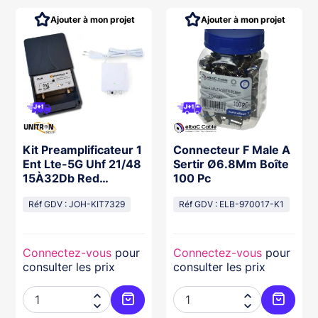
Ajouter à mon projet
Ajouter à mon projet
Kit Preamplificateur 1
Connecteur F Male A
Ent Lte-5G Uhf 21/48
Sertir Ø6.8Mm Boîte
15À32Db Red
100 Pc
+Alimentation 2
Réf GDV : JOH-KIT7329
Réf GDV : ELB-970017-K1
Connectez-vous
pour
Connectez-vous
pour
consulter les prix
consulter les prix




ter au panier
Ajouter au panier
Ajouter