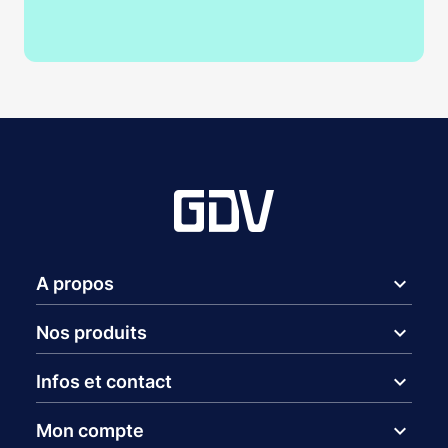
expand_more
A propos
expand_more
Nos produits
expand_more
Infos et contact
expand_more
Mon compte