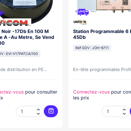
 Noir -17Db En 100 M
Station Programmable 6 F
e A -Au Metre, Se Vend
45Db
00
Réf GDV : JOH-6711
DV : EVI-V17PATCA/100
de distribution en PE...
En-tête programmable Profi
ectez-vous
pour consulter
Connectez-vous
pour con
ix
les prix




er
Ajouter au panier