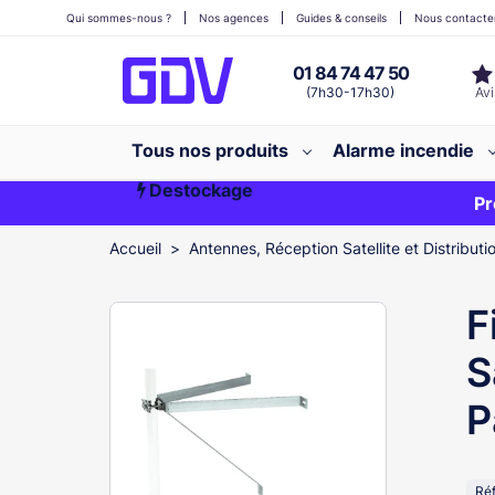
Qui sommes-nous ?
Nos agences
Guides & conseils
Nous contacte
01 84 74 47 50
(7h30-17h30)
Tous nos produits
Alarme incendie
Destockage
Première commande ?
EXCLU WEB
Pr
Accueil
Antennes, Réception Satellite et Distributi
F
S
P
Ré