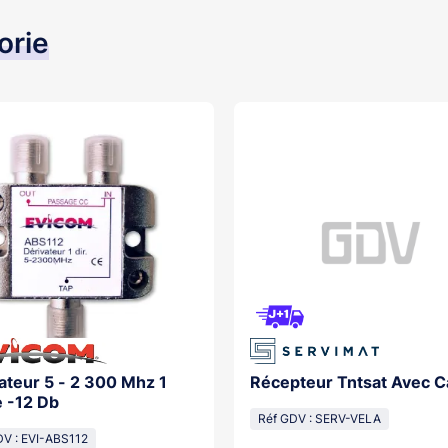
orie
ateur 5 - 2 300 Mhz 1
Récepteur Tntsat Avec C
e -12 Db
Réf GDV : SERV-VELA
DV : EVI-ABS112