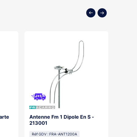
arte
Antenne Fm 1 Dipole En S -
Antenn
213001
21300
Réf GDV : FRA-ANT1200A
Réf GDV