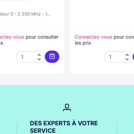
teur 5 - 2 300 MHz - 1...
ectez-vous
pour consulter
Connectez-vous
pour con
ix
les prix




er
Ajouter au panier
DES EXPERTS À VOTRE
SERVICE