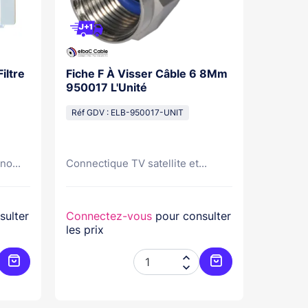
iltre
Fiche F À Visser Câble 6 8Mm
Lnb Qu
950017 L'Unité
Blindé
Réf GDV : ELB-950017-UNIT
Réf GDV
no...
Connectique TV satellite et...
LNB quad
sulter
Connectez-vous
pour consulter
Connec
les prix
les prix


Ajouter au panier
Ajouter au panier