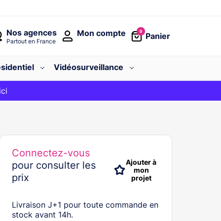
Nos agences
Mon compte
0
Panier
Partout en France
sidentiel
Vidéosurveillance
avec le code
ici
BIENVENUE
Connectez-vous
Ajouter à
pour consulter les
mon
prix
projet
Livraison J+1 pour toute commande en
stock avant 14h.