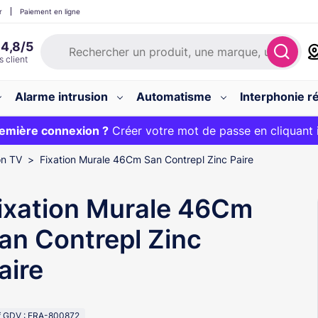
r
Paiement en ligne
Alarme intrusion
Automatisme
Interphonie ré
 :
emière connexion ?
20€ OFFERT sur votre panier et livraison 24/48h gratuite 
Créer votre mot de passe en cliquant 
on TV
Fixation Murale 46Cm San Contrepl Zinc Paire
ixation Murale 46Cm
an Contrepl Zinc
aire
f GDV : ERA-800872