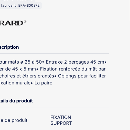
 fabricant : ERA-800872
cription
our mâts ø 25 à 50• Entraxe 2 perçages 45 cm•
er de 45 x 5 mm• Fixation renforcée du mât par
hoires et étriers crantés• Oblongs pour faciliter
fixation murale• La paire
ails du produit
FIXATION
e de produit
SUPPORT