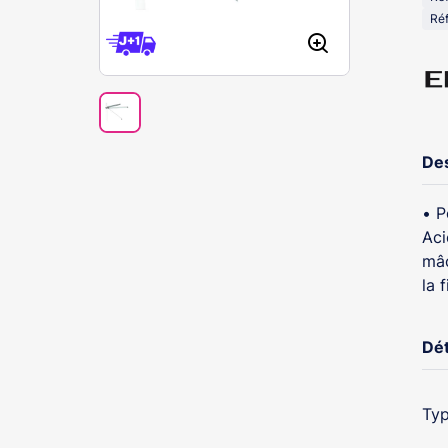
Réf
Des
• P
Aci
mâc
la 
Dét
Typ