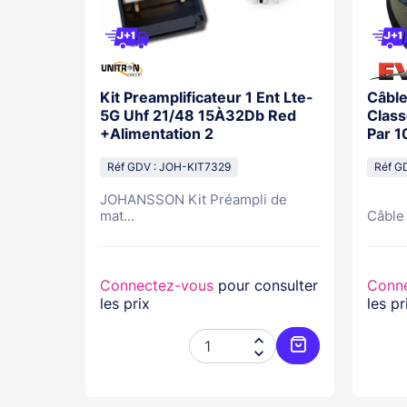
lasse A
Kit Preamplificateur 1 Ent Lte-
Câble
M
5G Uhf 21/48 15À32Db Red
Class
+Alimentation 2
Par 1
Réf GDV : JOH-KIT7329
Réf G
JOHANSSON Kit Préampli de
ob....
mat...
Câble 
nsulter
Connectez-vous
pour consulter
Conn
les prix
les pr




Ajouter au panier
Ajouter au pani