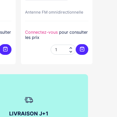
Antenne FM omnidirectionnelle
Antenn
sulter
Connectez-vous
pour consulter
Connec
les prix
les prix


Ajouter au panier
Ajouter au panier
LIVRAISON J+1