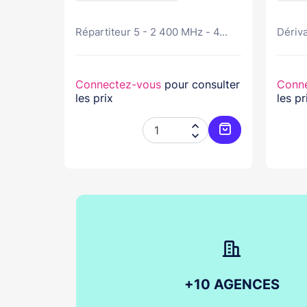
Répartiteur 5 - 2 400 MHz - 4...
Dériva
nsulter
Connectez-vous
pour consulter
Conn
les prix
les pr




Ajouter au panier
Ajouter au pani
+10 AGENCES