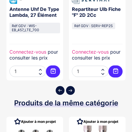
Antenne Uhf De Type
Repartiteur Ulb Fiche
Lambda, 27 Élément
"F" 2D 2Cc
Réf GDV : WIS-
Réf GDV : SERV-REP2S
EB_457_LTE_700
Connectez-vous
pour
Connectez-vous
pour
consulter les prix
consulter les prix




ter au panier
Ajouter au panier
Ajouter
Produits de la même catégorie
Ajouter à mon projet
Ajouter à mon projet