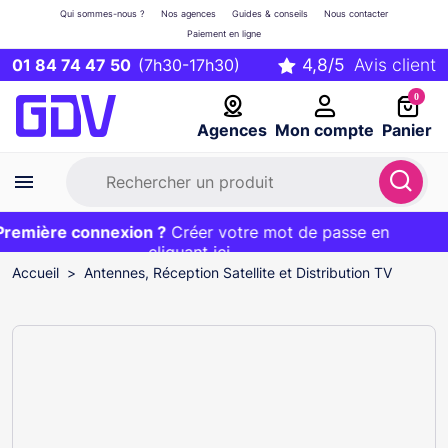
Qui sommes-nous ?
Nos agences
Guides & conseils
Nous contacter
Paiement en ligne
01 84 74 47 50
(7h30-17h30)
0
Agences
Mon compte
Panier
emière connexion ?
Première commande ?
EXCLU WEB :
Créer votre mot de passe en
20€ OFFERT sur votre panier
et livraison 24/48h gratuite avec le code
cliquant ici
BIENVENUE
Accueil
Antennes, Réception Satellite et Distribution TV