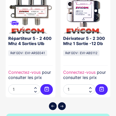
Répartiteur 5 - 2 400
Dérivateur 5 - 2 300
Mhz 4 Sorties Ulb
Mhz 1 Sortie -12 Db
Réf GDV : EVI-ARSE041
Réf GDV : EVI-ABS112
Connectez-vous
pour
Connectez-vous
pour
consulter les prix
consulter les prix




ter au panier
Ajouter au panier
Ajouter