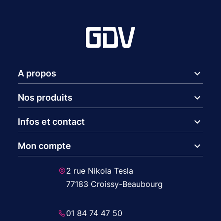
expand_more
A propos
expand_more
Nos produits
expand_more
Infos et contact
expand_more
Mon compte
2 rue Nikola Tesla
77183 Croissy-Beaubourg
01 84 74 47 50