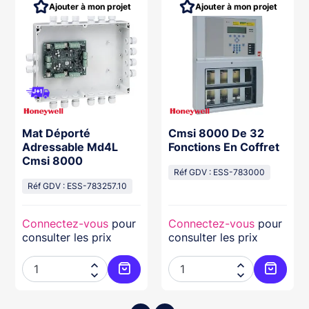
Ajouter à mon projet
Ajouter à mon projet
Mat Déporté
Cmsi 8000 De 32
Adressable Md4L
Fonctions En Coffret
Cmsi 8000
Réf GDV : ESS-783000
Réf GDV : ESS-783257.10
Connectez-vous
pour
Connectez-vous
pour
consulter les prix
consulter les prix




ter au panier
Ajouter au panier
Ajouter