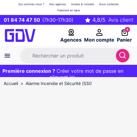
Qui sommes-nous ?
Nos agences
Guides & conseils
Nous contacter
Paiement en ligne
01 84 74 47 50
(7h30-17h30)
0
Agences
Mon compte
Panier
Première connexion ?
Première commande ?
EXCLU WEB :
Créer votre mot de passe en
20€ OFFERT sur votre panier
et livraison 24/48h gratuite avec le code
cliquant ici
BIENVENUE
Accueil
Alarme Incendie et Sécurité (SSI)