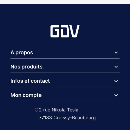
expand_more
A propos
expand_more
Nos produits
expand_more
Infos et contact
expand_more
Mon compte
2 rue Nikola Tesla
77183 Croissy-Beaubourg