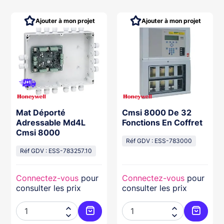
Ajouter à mon projet
Ajouter à mon projet
Mat Déporté
Cmsi 8000 De 32
Adressable Md4L
Fonctions En Coffret
Cmsi 8000
Réf GDV : ESS-783000
Réf GDV : ESS-783257.10
Connectez-vous
pour
Connectez-vous
pour
consulter les prix
consulter les prix




ter au panier
Ajouter au panier
Ajouter