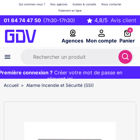
Qui sommes-nous ?
Nos agences
Guides & conseils
Nous contacter
Paiement en ligne
01 84 74 47 50
(7h30-17h30)
0
Agences
Mon compte
Panier
emière connexion ?
Première commande ?
EXCLU WEB :
Créer votre mot de passe en
20€ OFFERT sur votre panier
et livraison 24/48h gratuite avec le code
cliquant ici
BIENVENUE
Accueil
Alarme Incendie et Sécurité (SSI)