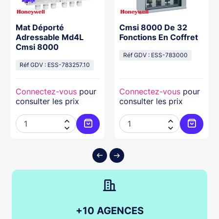
Mat Déporté
Cmsi 8000 De 32
Adressable Md4L
Fonctions En Coffret
Cmsi 8000
Réf GDV : ESS-783000
Réf GDV : ESS-783257.10
Connectez-vous
pour
Connectez-vous
pour
consulter les prix
consulter les prix




ter au panier
Ajouter au panier
Ajouter
+10 AGENCES