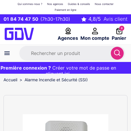
Qui sommes-nous ?
Nos agences
Guides & conseils
Nous contacter
Paiement en ligne
01 84 74 47 50
(7h30-17h30)
0
Agences
Mon compte
Panier
remière connexion ?
Première commande ?
EXCLU WEB :
Créer votre mot de passe en
20€ OFFERT sur votre panier
et livraison 24/48h gratuite avec le code
cliquant ici
BIENVENUE
Accueil
Alarme Incendie et Sécurité (SSI)