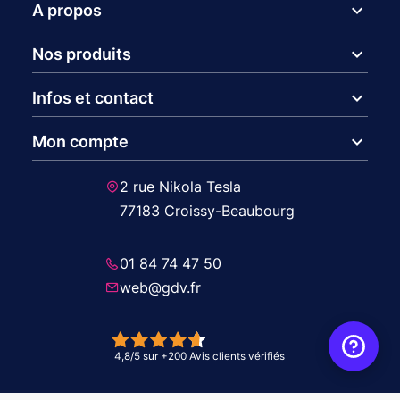
expand_more
A propos
expand_more
Nos produits
expand_more
Infos et contact
expand_more
Mon compte
2 rue Nikola Tesla
77183 Croissy-Beaubourg
01 84 74 47 50
web@gdv.fr