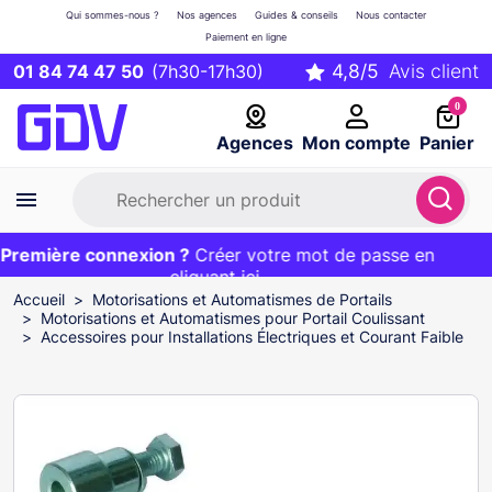
Qui sommes-nous ?
Nos agences
Guides & conseils
Nous contacter
Paiement en ligne
01 84 74 47 50
(7h30-17h30)
0
Agences
Mon compte
Panier
remière connexion ?
Première commande ?
EXCLU WEB :
Créer votre mot de passe en
20€ OFFERT sur votre panier
et livraison 24/48h gratuite avec le code
cliquant ici
BIENVENUE
Accueil
Motorisations et Automatismes de Portails
Motorisations et Automatismes pour Portail Coulissant
Accessoires pour Installations Électriques et Courant Faible