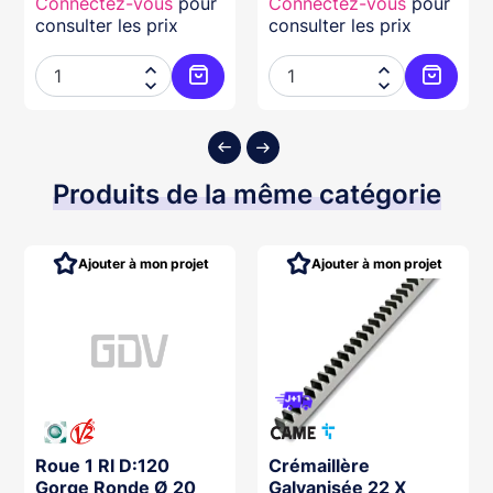
Connectez-vous
pour
Connectez-vous
pour
consulter les prix
consulter les prix




ter au panier
Ajouter au panier
Ajouter
Produits de la même catégorie
Ajouter à mon projet
Ajouter à mon projet
Roue 1 Rl D:120
Crémaillère
Gorge Ronde Ø 20
Galvanisée 22 X