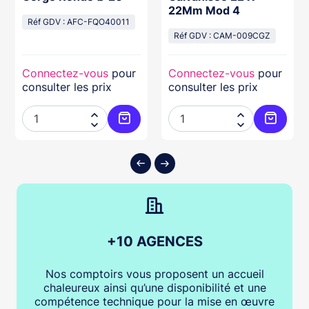
22Mm Mod 4
Réf GDV : AFC-FQO40011
Réf GDV : CAM-009CGZ
Connectez-vous
pour
Connectez-vous
pour
consulter les prix
consulter les prix




ter au panier
Ajouter au panier
Ajouter
+10 AGENCES
Nos comptoirs vous proposent un accueil
chaleureux ainsi qu’une disponibilité et une
compétence technique pour la mise en œuvre