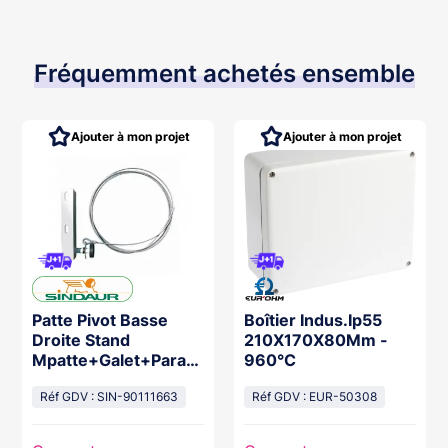
Fréquemment achetés ensemble
Ajouter à mon projet
Ajouter à mon projet
Patte Pivot Basse
Boîtier Indus.Ip55
Droite Stand
210X170X80Mm -
Mpatte+Galet+Parac
960°C
hute 6Mm+Câble
Réf GDV : SIN-90111663
Réf GDV : EUR-50308