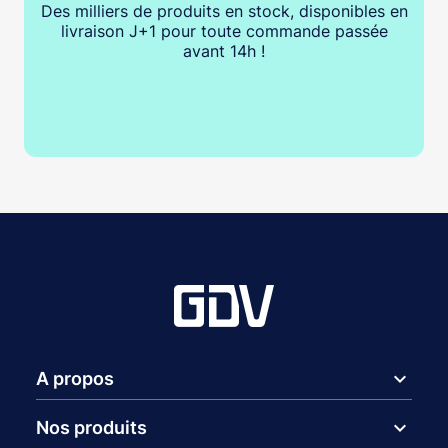
Des milliers de produits en stock, disponibles en
livraison J+1 pour toute commande passée
avant 14h !
expand_more
A propos
expand_more
Nos produits