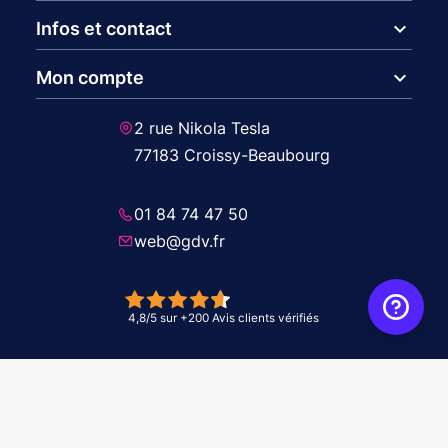
expand_more
Infos et contact
expand_more
Mon compte
2 rue Nikola Tesla
77183 Croissy-Beaubourg
01 84 74 47 50
web@gdv.fr
© 2026 GDV - À vos côtés, de l'étude à l'installation. Tous droits réservés -
Réalisation Agence
WebXY