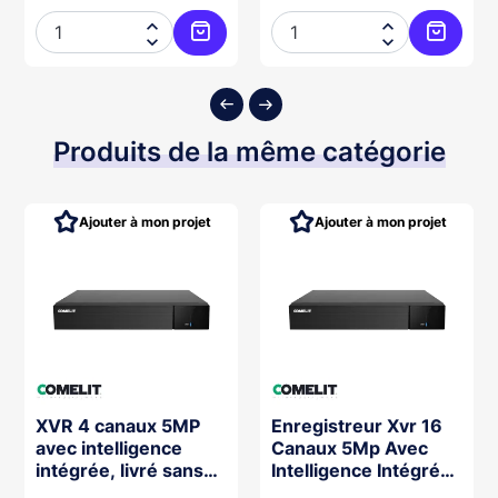




ter au panier
Ajouter au panier
Ajouter
Produits de la même catégorie
Ajouter à mon projet
Ajouter à mon projet
XVR 4 canaux 5MP
Enregistreur Xvr 16
avec intelligence
Canaux 5Mp Avec
intégrée, livré sans
Intelligence Intégrée,
disque dur. Pour
Livré Sans Disque.