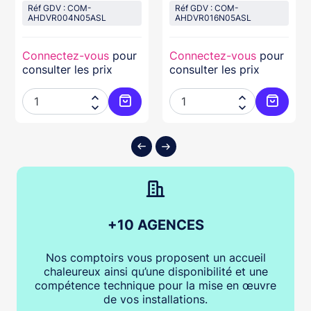
Réf GDV : COM-
Réf GDV : COM-
AHDVR004N05ASL
AHDVR016N05ASL
Connectez-vous
pour
Connectez-vous
pour
consulter les prix
consulter les prix




ter au panier
Ajouter au panier
Ajouter
+10 AGENCES
Nos comptoirs vous proposent un accueil
chaleureux ainsi qu’une disponibilité et une
compétence technique pour la mise en œuvre
de vos installations.