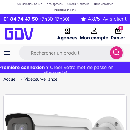
Qui sommes-nous ?
Nos agences
Guides & conseils
Nous contacter
Paiement en ligne
01 84 74 47 50
(7h30-17h30)
0
Agences
Mon compte
Panier
emière connexion ?
Première commande ?
EXCLU WEB :
Créer votre mot de passe en
20€ OFFERT sur votre panier
et livraison 24/48h gratuite avec le code
cliquant ici
BIENVENUE
Accueil
Vidéosurveillance