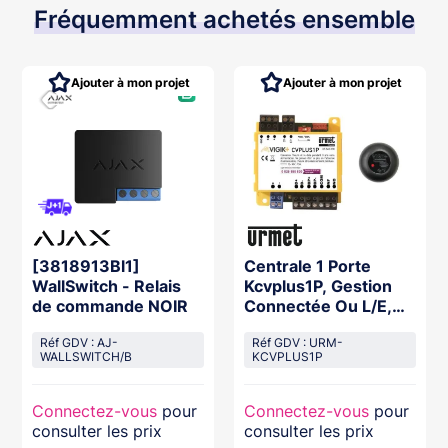
Fréquemment achetés ensemble
Ajouter à mon projet
Ajouter à mon projet
[3818913Bl1]
Centrale 1 Porte
WallSwitch - Relais
Kcvplus1P, Gestion
de commande NOIR
Connectée Ou L/E,
Jusqu'À 5000 Badges
Réf GDV : AJ-
Réf GDV : URM-
WALLSWITCH/B
KCVPLUS1P
Connectez-vous
pour
Connectez-vous
pour
consulter les prix
consulter les prix