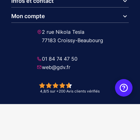
expand_more
Infos et contact
expand_more
Mon compte
2 rue Nikola Tesla
77183 Croissy-Beaubourg
01 84 74 47 50
web@gdv.fr
© 2026 GDV - À vos côtés, de l'étude à l'installation. Tous droits réservés -
Réalisation Agence
WebXY