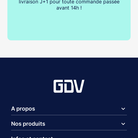
livraison J+1 pour toute commande passée
avant 14h !
expand_more
A propos
expand_more
Nos produits