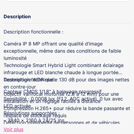
Description
Description fonctionnelle :
Caméra IP 8 MP offrant une qualité d’image
exceptionnelle, même dans des conditions de faible
luminosité
Technologie Smart Hybrid Light combinant éclairage
infrarouge et LED blanche chaude à longue portée
Technologie WDR réelle 130 dB pour des images nettes
Description technique :
en contre-jour
Capteur CMOS 1/1.8" à balayage progressif
Objectif varifocal motorisé (2.8 à 12 mm) pour une
Sensibilité : 0,0008 lux (F1.2, AGC activé), 0 lux avec
installation et un réglage faciles à distance
LED activée
Compression H.265+ pour réduire la bande passante et
Résolutions supportées :
l’espace de stockage requis
– 3840 × 2160 à 24/25 ips
Détection intelligente de personnes et de véhicules
– 3200 × 1800 / 2688 × 1520 / 1920 × 1080 à 25/30
Voir plus
basée sur le deep learning