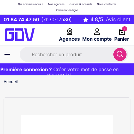
Qui sommes-nous ?
Nos agences
Guides & conseils
Nous contacter
Paiement en ligne
01 84 74 47 50
(7h30-17h30)
0
Agences
Mon compte
Panier
remière connexion ?
Première commande ?
EXCLU WEB :
Créer votre mot de passe en
20€ OFFERT sur votre panier
et livraison 24/48h gratuite avec le code
cliquant ici
BIENVENUE
Accueil