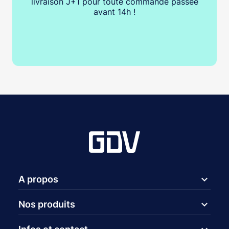
livraison J+1 pour toute commande passée
avant 14h !
expand_more
A propos
expand_more
Nos produits