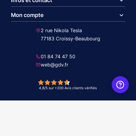
expand_more
Infos et contact
expand_more
Mon compte
2 rue Nikola Tesla
77183 Croissy-Beaubourg
01 84 74 47 50
web@gdv.fr
© 2026 GDV - À vos côtés, de l'étude à l'installation. Tous droits réservés -
Réalisation Agence
WebXY