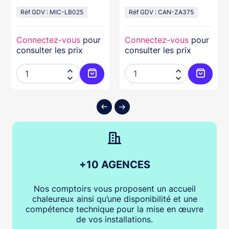
Néo
Raccorde
Réf GDV : MIC-LB025
Réf GDV : CAN-ZA375
Connectez-vous
pour
Connectez-vous
pour
consulter les prix
consulter les prix




ter au panier
Ajouter au panier
Ajouter
+10 AGENCES
Nos comptoirs vous proposent un accueil
chaleureux ainsi qu’une disponibilité et une
compétence technique pour la mise en œuvre
de vos installations.