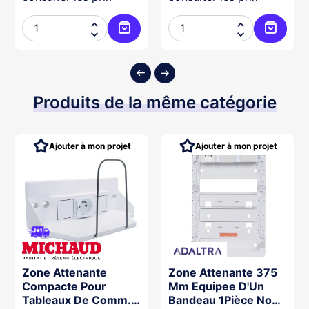




ter au panier
Ajouter au panier
Ajouter
Produits de la même catégorie
Ajouter à mon projet
Ajouter à mon projet
Zone Attenante
Zone Attenante 375
Compacte Pour
Mm Equipee D'Un
Tableaux De Comm.
Bandeau 1Pièce Non