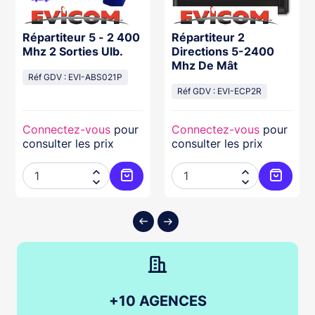
Répartiteur 5 - 2 400
Répartiteur 2
Mhz 2 Sorties Ulb.
Directions 5-2400
Mhz De Mât
Réf GDV : EVI-ABS021P
Réf GDV : EVI-ECP2R
Connectez-vous
pour
Connectez-vous
pour
consulter les prix
consulter les prix




ter au panier
Ajouter au panier
Ajouter
+10 AGENCES