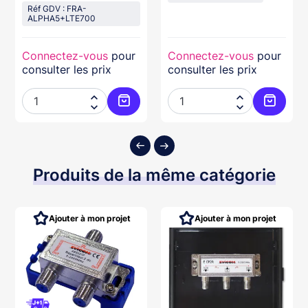
Réf GDV : FRA-
ALPHA5+LTE700
Connectez-vous
pour
Connectez-vous
pour
consulter les prix
consulter les prix




ter au panier
Ajouter au panier
Ajouter
Produits de la même catégorie
Ajouter à mon projet
Ajouter à mon projet