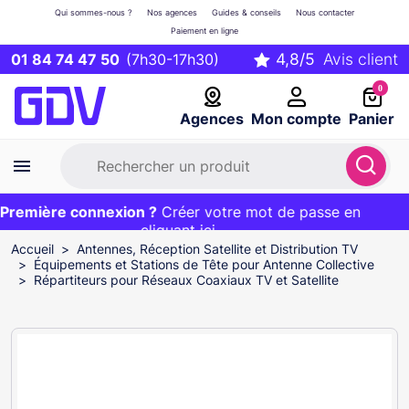
Qui sommes-nous ?
Nos agences
Guides & conseils
Nous contacter
Paiement en ligne
01 84 74 47 50
(7h30-17h30)
0
Agences
Mon compte
Panier
remière connexion ?
Première commande ?
EXCLU WEB :
Créer votre mot de passe en
20€ OFFERT sur votre panier
et livraison 24/48h gratuite avec le code
cliquant ici
BIENVENUE
Accueil
Antennes, Réception Satellite et Distribution TV
Équipements et Stations de Tête pour Antenne Collective
Répartiteurs pour Réseaux Coaxiaux TV et Satellite