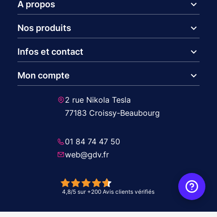
expand_more
A propos
expand_more
Nos produits
expand_more
Infos et contact
expand_more
Mon compte
2 rue Nikola Tesla
77183 Croissy-Beaubourg
01 84 74 47 50
web@gdv.fr