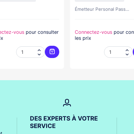
Émetteur Personal Pass...
ectez-vous
pour consulter
Connectez-vous
pour con
ix
les prix




er
Ajouter au panier
DES EXPERTS À VOTRE
SERVICE
t