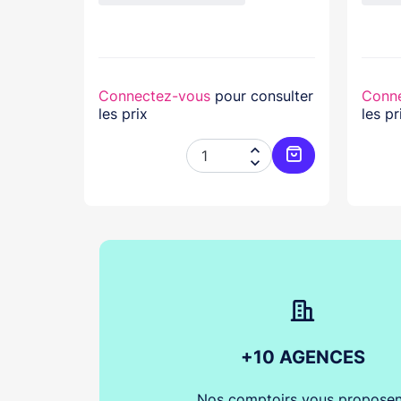
nsulter
Connectez-vous
pour consulter
Conn
les prix
les pr




Ajouter au panier
Ajouter au pani
+10 AGENCES
Nos comptoirs vous proposen