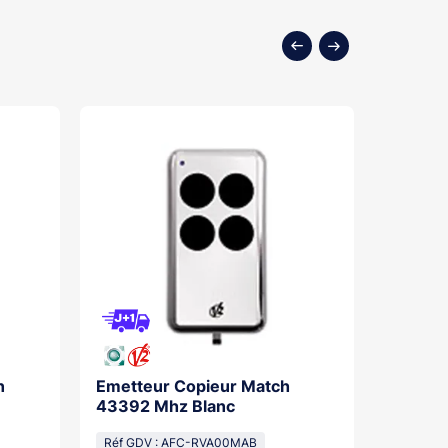
n
Emetteur Copieur Match
Emette
43392 Mhz Blanc
Progra
Réf GDV : AFC-RVA00MAB
Réf GDV