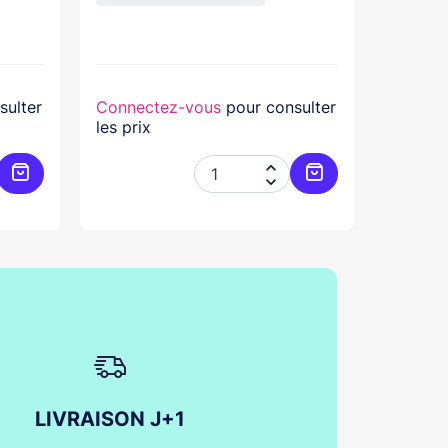
sulter
Connectez-vous
pour consulter
Connec
les prix
les prix


Ajouter au panier
Ajouter au panier
LIVRAISON J+1