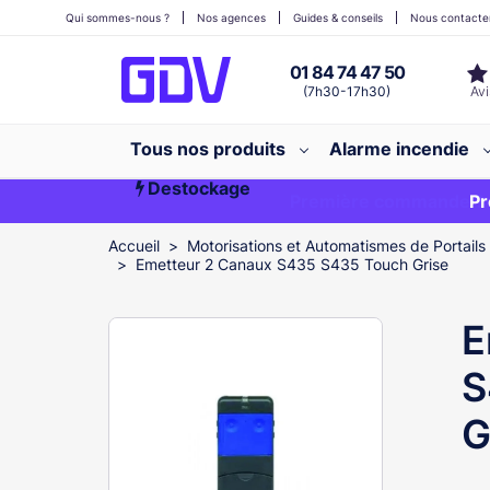
Qui sommes-nous ?
Nos agences
Guides & conseils
Nous contacte
01 84 74 47 50
(7h30-17h30)
Tous nos produits
Alarme incendie
Destockage
Première commande ?
EXCLU WEB
Pr
Accueil
Motorisations et Automatismes de Portails
Emetteur 2 Canaux S435 S435 Touch Grise
E
S
G