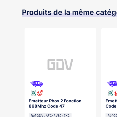
Produits de la même catég
3 Royal
Emetteur Phox 2 Fonction
Emett
868Mhz Code 47
Code
Réf GDV : AFC-RV8047X2
Réf G