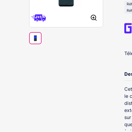
Ré
Ré
Té
Des
Cet
le 
dis
ext
sur
que
à d