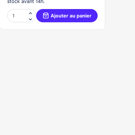
stock avant 14h.

Ajouter au panier
