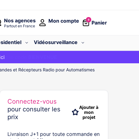
Nos agences
Mon compte
0
Panier
Partout en France
sidentiel
Vidéosurveillance
avec le code
ici
BIENVENUE
ndes et Récepteurs Radio pour Automatismes
Connectez-vous
Ajouter à
pour consulter les
mon
prix
projet
Livraison J+1 pour toute commande en