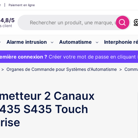
r
Paiement en ligne
Alarme intrusion
Automatisme
Interphonie ré
 :
emière connexion ?
20€ OFFERT sur votre panier et livraison 24/48h gratuite 
Créer votre mot de passe en cliquant 
Organes de Commande pour Systèmes d'Automatisme
Comma
metteur 2 Canaux
435 S435 Touch
rise