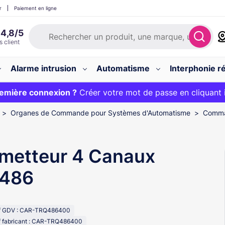
r
Paiement en ligne
Alarme intrusion
Automatisme
Interphonie ré
 :
emière connexion ?
20€ OFFERT sur votre panier et livraison 24/48h gratuite 
Créer votre mot de passe en cliquant 
Organes de Commande pour Systèmes d'Automatisme
Comma
metteur 4 Canaux
486
f GDV : CAR-TRQ486400
f fabricant : CAR-TRQ486400