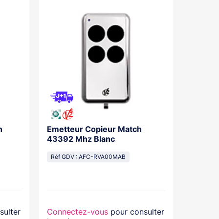
n
Emetteur Copieur Match
Emette
43392 Mhz Blanc
Progra
Réf GDV : AFC-RVA00MAB
Réf GDV
sulter
Connectez-vous
pour consulter
Connec