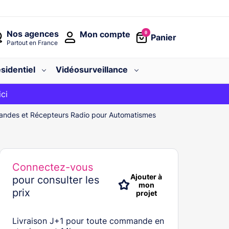
Nos agences
Mon compte
0
Panier
Partout en France
sidentiel
Vidéosurveillance
avec le code
ici
BIENVENUE
ndes et Récepteurs Radio pour Automatismes
Connectez-vous
Ajouter à
pour consulter les
mon
prix
projet
Livraison J+1 pour toute commande en