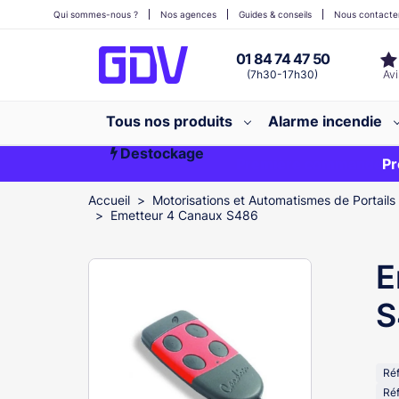
Qui sommes-nous ?
Nos agences
Guides & conseils
Nous contacte
01 84 74 47 50
(7h30-17h30)
Tous nos produits
Alarme incendie
Destockage
Première commande ?
EXCLU WEB
Pr
Accueil
Motorisations et Automatismes de Portails
Emetteur 4 Canaux S486
E
S
Ré
Ré