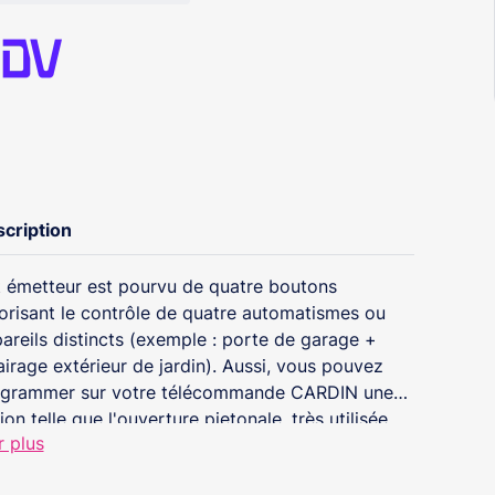
cription
 émetteur est pourvu de quatre boutons
orisant le contrôle de quatre automatismes ou
areils distincts (exemple : porte de garage +
airage extérieur de jardin). Aussi, vous pouvez
grammer sur votre télécommande CARDIN une
ion telle que l'ouverture pietonale, très utilisée
r plus
 un portail à deux battants.