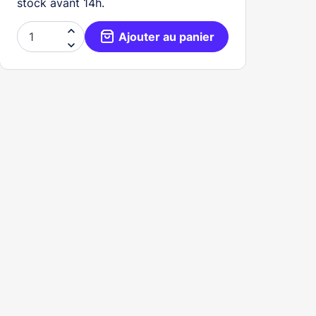
stock avant 14h.

Ajouter au panier
