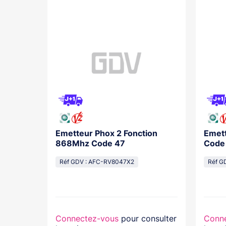
3 Royal
Emetteur Phox 2 Fonction
Emett
868Mhz Code 47
Code
Réf GDV : AFC-RV8047X2
Réf G
nsulter
Connectez-vous
pour consulter
Conn