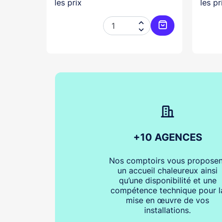
les prix
les pr




Ajouter au panier
Ajouter au pani
+10 AGENCES
Nos comptoirs vous proposen
un accueil chaleureux ainsi
qu’une disponibilité et une
compétence technique pour l
mise en œuvre de vos
installations.