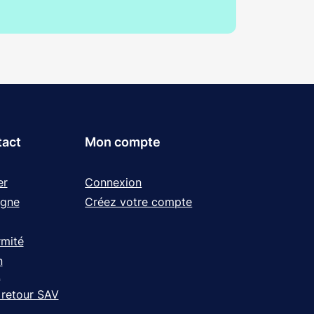
tact
Mon compte
er
Connexion
igne
Créez votre compte
rmité
n
t
 retour SAV