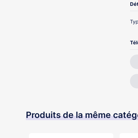
Dét
Typ
Té
Produits de la même catég