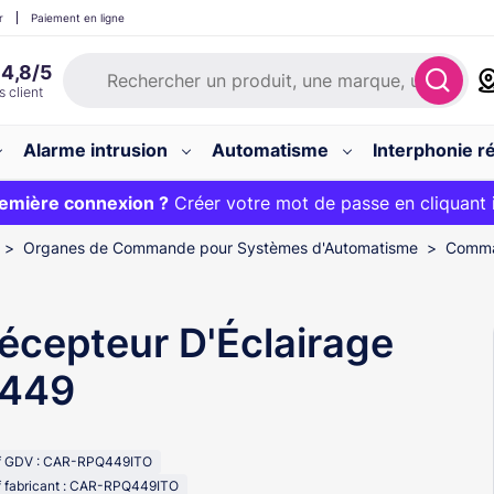
r
Paiement en ligne
Alarme intrusion
Automatisme
Interphonie ré
 :
emière connexion ?
20€ OFFERT sur votre panier et livraison 24/48h gratuite 
Créer votre mot de passe en cliquant 
Organes de Commande pour Systèmes d'Automatisme
Comma
écepteur D'Éclairage
449
f GDV : CAR-RPQ449ITO
f fabricant : CAR-RPQ449ITO