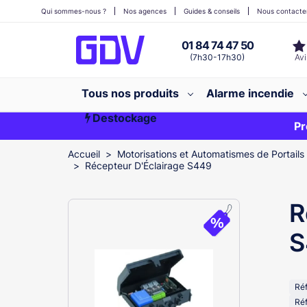
Qui sommes-nous ?
Nos agences
Guides & conseils
Nous contacte
01 84 74 47 50
(7h30-17h30)
Tous nos produits
Alarme incendie
Destockage
Première commande ?
EXCLU WEB
Pr
Accueil
Motorisations et Automatismes de Portails
Récepteur D'Éclairage S449
R
S
Ré
Ré