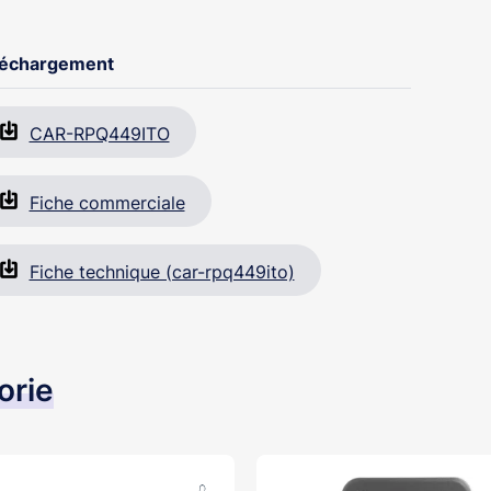
 cellule crépusculaire, pour empêcher l’allumage
système d’éclairage pendant les heures diurnes.
léchargement
sibilité de mémoriser jusqu’à 300 codes.
CAR-RPQ449ITO
Fiche commerciale
Fiche technique (car-rpq449ito)
orie