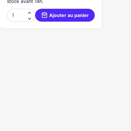
stock avant 14h.

Ajouter au panier
