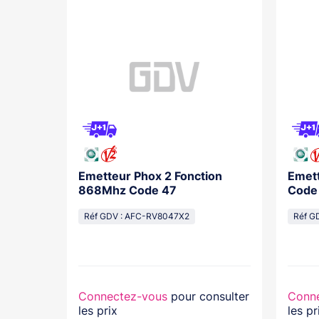
3 Royal
Emetteur Phox 2 Fonction
Emett
868Mhz Code 47
Code
Réf GDV : AFC-RV8047X2
Réf G
nsulter
Connectez-vous
pour consulter
Conn
les prix
les pr