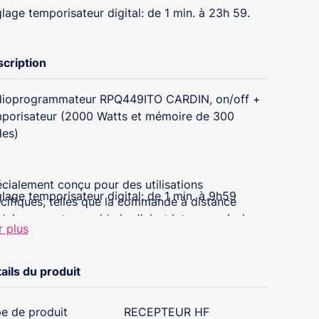
lage temporisateur digital: de 1 min. à 23h 59.
cription
ioprogrammateur RPQ449ITO CARDIN, on/off +
porisateur (2000 Watts et mémoire de 300
es)
cialement conçu pour des utilisations
lage temporisateur digital: de 1 min. à 9h59
cifiques, telles que la commande à distance
clairages externes (de jardin) et internes, ainsi
r plus
 la commande à distance de prises de courant.
ppareil dispose au bornier d’une entrée pour la
ails du produit
mande séquentielle et d’une entrée de
idation; utilisable, une fois qu’il a été branché à
e de produit
RECEPTEUR HF