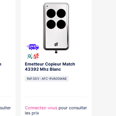
n
Emetteur Copieur Match
Emette
43392 Mhz Blanc
Progra
Réf GDV : AFC-RVA00MAB
Réf GDV
sulter
Connectez-vous
pour consulter
Connec
les prix
les prix