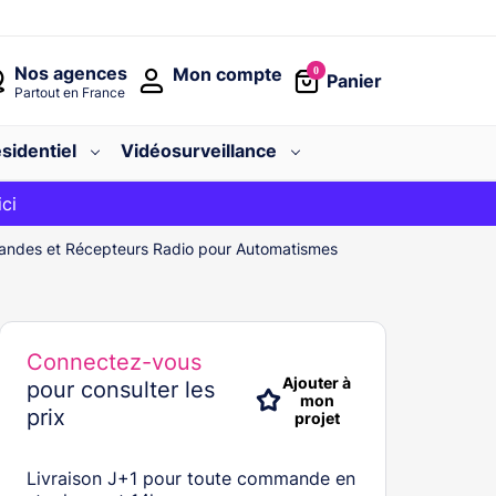
Nos agences
Mon compte
0
Panier
Partout en France
sidentiel
Vidéosurveillance
avec le code
ici
BIENVENUE
ndes et Récepteurs Radio pour Automatismes
Connectez-vous
Ajouter à
pour consulter les
mon
prix
projet
Livraison J+1 pour toute commande en