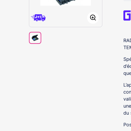
RA
TE
Spé
d’é
que
L’a
com
val
une
du 
Pos