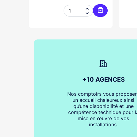




Ajouter au panier
Ajouter au pani
+10 AGENCES
Nos comptoirs vous proposen
un accueil chaleureux ainsi
qu’une disponibilité et une
compétence technique pour l
mise en œuvre de vos
installations.