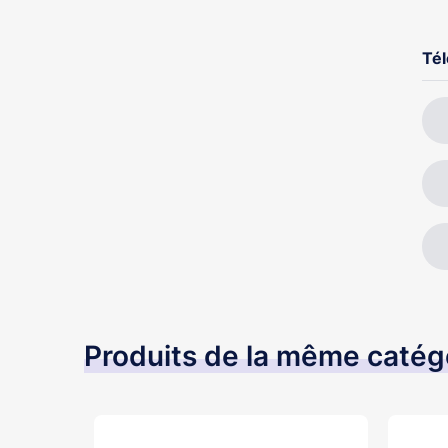
une
du 
Té
Pos
Produits de la même catég