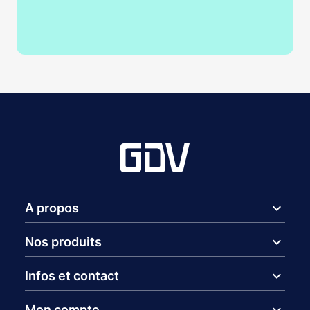
expand_more
A propos
expand_more
Nos produits
expand_more
Infos et contact
expand_more
Mon compte