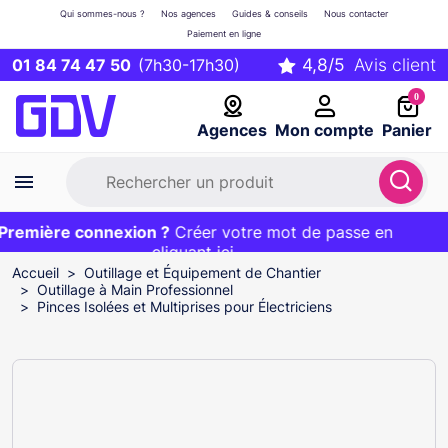
Qui sommes-nous ?
Nos agences
Guides & conseils
Nous contacter
Paiement en ligne
01 84 74 47 50
(7h30-17h30)
0
Agences
Mon compte
Panier
remière connexion ?
Première commande ?
EXCLU WEB :
Créer votre mot de passe en
20€ OFFERT sur votre panier
et livraison 24/48h gratuite avec le code
cliquant ici
BIENVENUE
Accueil
Outillage et Équipement de Chantier
Outillage à Main Professionnel
Pinces Isolées et Multiprises pour Électriciens