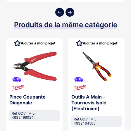
ter au panier
Ajouter au panier
Ajouter
Produits de la même catégorie
Ajouter à mon projet
Ajouter à mon projet
Pince Coupante
Outils A Main -
Diagonale
Tournevis Isolé
(Electricien)
Réf GDV : MIL-
4932499024
Réf GDV : MIL-
4932464565