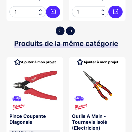




ter au panier
Ajouter au panier
Ajouter
Produits de la même catégorie
Ajouter à mon projet
Ajouter à mon projet
Pince Coupante
Outils A Main -
Diagonale
Tournevis Isolé
(Electricien)