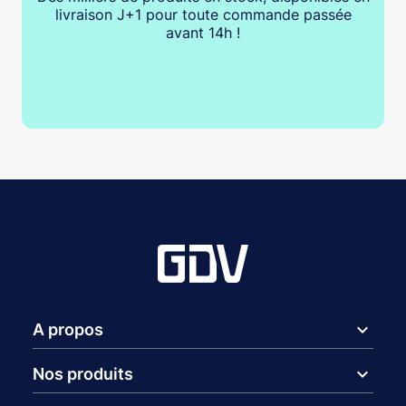
livraison J+1 pour toute commande passée
avant 14h !
expand_more
A propos
expand_more
Nos produits