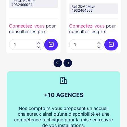
Réf GDV : MIL-
4932499024
Réf GDV : MIL-
4932464565
Connectez-vous
pour
Connectez-vous
pour
consulter les prix
consulter les prix




ter au panier
Ajouter au panier
Ajouter
+10 AGENCES
Nos comptoirs vous proposent un accueil
chaleureux ainsi qu’une disponibilité et une
compétence technique pour la mise en œuvre
de vos installations.