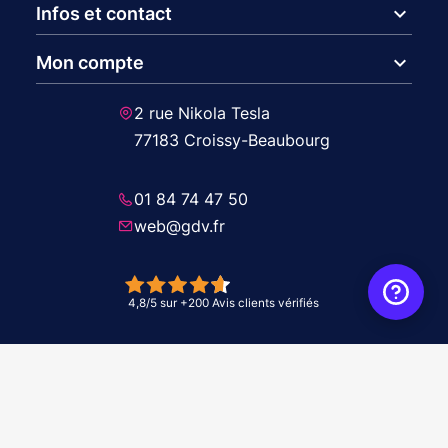
expand_more
Infos et contact
expand_more
Mon compte
2 rue Nikola Tesla
77183 Croissy-Beaubourg
01 84 74 47 50
web@gdv.fr
© 2026 GDV - À vos côtés, de l'étude à l'installation. Tous droits réservés -
Réalisation Agence
WebXY