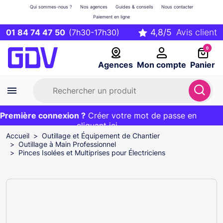
Qui sommes-nous ?
Nos agences
Guides & conseils
Nous contacter
Paiement en ligne
01 84 74 47 50
(7h30-17h30)
0
Agences
Mon compte
Panier
remière connexion ?
Première commande ?
EXCLU WEB :
Créer votre mot de passe en
20€ OFFERT sur votre panier
et livraison 24/48h gratuite avec le code
cliquant ici
BIENVENUE
Accueil
Outillage et Équipement de Chantier
Outillage à Main Professionnel
Pinces Isolées et Multiprises pour Électriciens