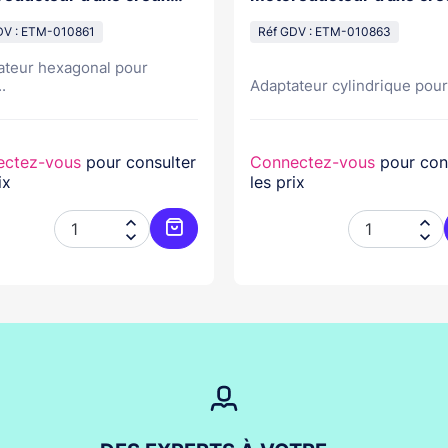
m sur arbre de porte
25,4mm sur arbre de por
x
DV : ETM-010861
creux
Réf GDV : ETM-010863
ateur hexagonal pour
.
Adaptateur cylindrique pour.
ectez-vous
pour consulter
Connectez-vous
pour con
ix
les prix




er
Ajouter au panier