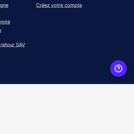
igne
Créez votre compte
rmité
n
t
 retour SAV
ence
WebXY