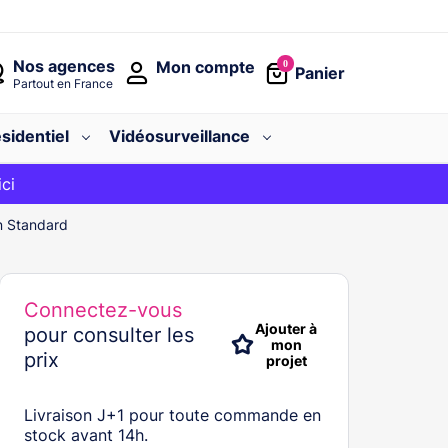
Nos agences
Mon compte
0
Panier
Partout en France
sidentiel
Vidéosurveillance
avec le code
ici
BIENVENUE
en Standard
Connectez-vous
Ajouter à
pour consulter les
mon
prix
projet
Livraison J+1 pour toute commande en
stock avant 14h.