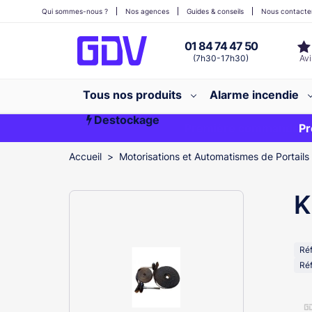
Qui sommes-nous ?
Nos agences
Guides & conseils
Nous contacte
01 84 74 47 50
(7h30-17h30)
Tous nos produits
Alarme incendie
Destockage
Première commande ?
EXCLU WEB
Pr
Accueil
Motorisations et Automatismes de Portails
K
Ré
Réf