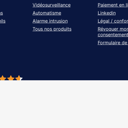
Vidéosurveillance
Paiement en l
ns
Automatisme
Linkedin
ils
Alarme intrusion
Légal / confo
Tous nos produits
Révoquer mo
consentemen
Formulaire de
- À vos côtés, de l'étude à l'installation. Tous droits réservés - Réalisation Ag