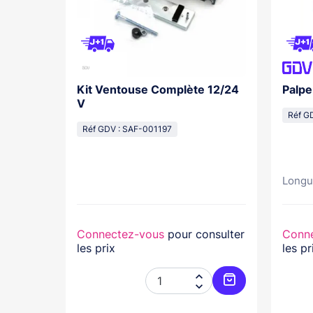
Kit Ventouse Complète 12/24
Palpe
V
Réf G
Réf GDV : SAF-001197
Longu
nsulter
Connectez-vous
pour consulter
Conn
les prix
les pr




Ajouter au panier
Ajouter au pani