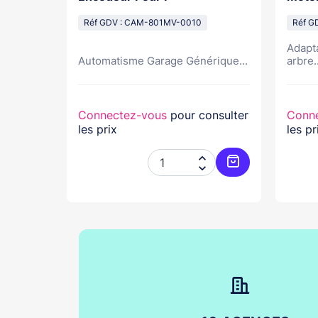
25,4m
Réf GDV : CAM-801MV-0010
creu
Réf G
Adapt
Automatisme Garage Générique...
arbre..
nsulter
Connectez-vous
pour consulter
Conn
les prix
les pr




Ajouter au panier
Ajouter au pani