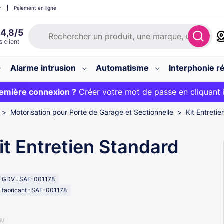
r
Paiement en ligne
Alarme intrusion
Automatisme
Interphonie ré
 :
emière connexion ?
20€ OFFERT sur votre panier et livraison 24/48h gratuite 
Créer votre mot de passe en cliquant 
Motorisation pour Porte de Garage et Sectionnelle
Kit Entreti
it Entretien Standard
f GDV : SAF-001178
 fabricant : SAF-001178