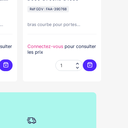
te
Réf GDV
Réf GDV : FAA-390768
..
bras courbe pour portes...
sulter
Connectez-vous
pour consulter
Connec
les prix
les prix


Ajouter au panier
Ajouter au panier