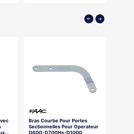
avec
Bras Courbe Pour Portes
Aliment
n
Sectionnelles Pour Operateur
Meanwe
ux
D600-D700Hs-D1000