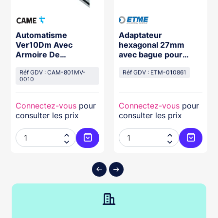
Automatisme
Adaptateur
Ver10Dm Avec
hexagonal 27mm
Armoire De
avec bague pour
Commande Et
montage d'un
Encodeur Pour P
Réf GDV : CAM-801MV-
motoréducteur d'axe
Réf GDV : ETM-010861
0010
creux 25,4mm sur
arbre de porte creux
Connectez-vous
pour
Connectez-vous
pour
consulter les prix
consulter les prix




ter au panier
Ajouter au panier
Ajouter