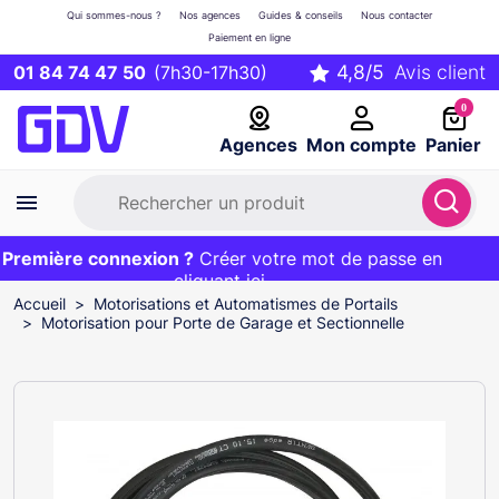
Qui sommes-nous ?
Nos agences
Guides & conseils
Nous contacter
Paiement en ligne
01 84 74 47 50
(7h30-17h30)
0
Agences
Mon compte
Panier
remière connexion ?
Première commande ?
EXCLU WEB :
Créer votre mot de passe en
20€ OFFERT sur votre panier
et livraison 24/48h gratuite avec le code
cliquant ici
BIENVENUE
Accueil
Motorisations et Automatismes de Portails
Motorisation pour Porte de Garage et Sectionnelle