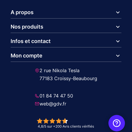
expand_more
A propos
expand_more
Nos produits
expand_more
Infos et contact
expand_more
Mon compte
2 rue Nikola Tesla
77183 Croissy-Beaubourg
01 84 74 47 50
web@gdv.fr