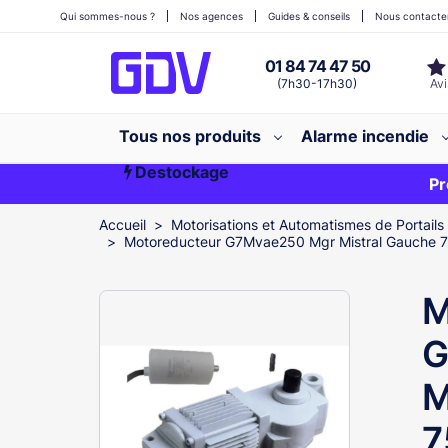
Qui sommes-nous ?
Nos agences
Guides & conseils
Nous contacte
01 84 74 47 50
(7h30-17h30)
Tous nos produits
Alarme incendie
Destockage
Première commande ?
EXCLU WEB
Pr
Accueil
Motorisations et Automatismes de Portails
Motoreducteur G7Mvae250 Mgr Mistral Gauche
M
G
M
7