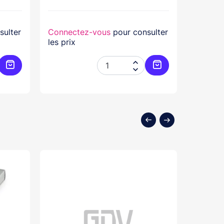
sulter
Connectez-vous
pour consulter
Connec
les prix
les prix


Ajouter au panier
Ajouter au panier