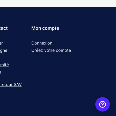
tact
Mon compte
er
Connexion
igne
Créez votre compte
rmité
n
t
 retour SAV