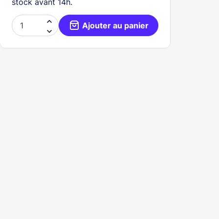
stock avant 14h.

Ajouter au panier
