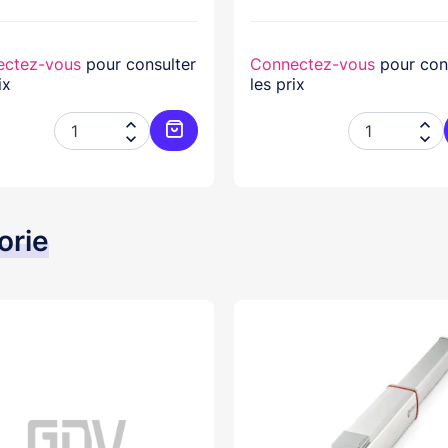
ectez-vous
pour consulter
Connectez-vous
pour con
ix
les prix




er
Ajouter au panier
orie