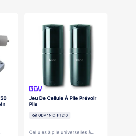
250
Jeu De Cellule À Pile Prévoir
Pic 42
/Mn
Pile
Coffret
Réf GDV : NIC-FT210
Réf GDV
.
Cellules à pile universelles à...
Electro