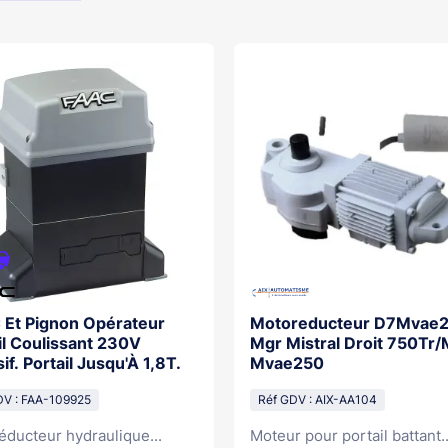
Et Pignon Opérateur
Motoreducteur D7Mvae
il Coulissant 230V
Mgr Mistral Droit 750Tr
if. Portail Jusqu'À 1,8T.
Mvae250
DV : FAA-109925
Réf GDV : AIX-AA104
éducteur hydraulique...
Moteur pour portail battant..