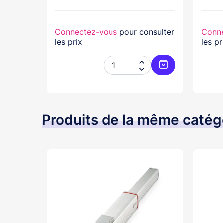
nsulter
Connectez-vous
pour consulter
Conn
les prix
les pr




Ajouter au panier
Ajouter au pani
Produits de la même catég