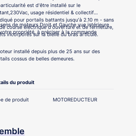
particularité est d'être installé sur le
tant,230Vac, usage résidentiel & collectif
ndiqué pour portails battants jusqu'à 2.10 m - sans
 sens de moteurs Droit et Gauche vue intérieure
 de course électrique d'ouverture et de fermeture,
votre propriété, à préciser à la commande
êts incorporés sur la bielle du bras articulé.
oteur installé depuis plus de 25 ans sur des
tails cossus de belles demeures.
ails du produit
e de produit
MOTOREDUCTEUR
semble