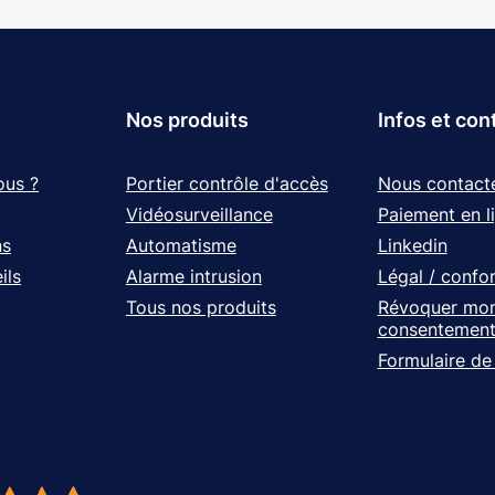
Nos produits
Infos et con
ous ?
Portier contrôle d'accès
Nous contact
Vidéosurveillance
Paiement en l
ns
Automatisme
Linkedin
ils
Alarme intrusion
Légal / confo
Tous nos produits
Révoquer mo
consentemen
Formulaire de