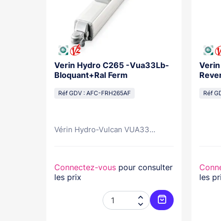
Sub E
Verin Hydro C265 -Vua33Lb-
Veri
Bloquant+Ral Ferm
Rever
Réf GDV : AFC-FRH265AF
Réf G
05
ré
Vérin Hydro-Vulcan VUA33...
nsulter
Connectez-vous
pour consulter
Conn
les prix
les pr




Ajouter au panier
Ajouter au pani