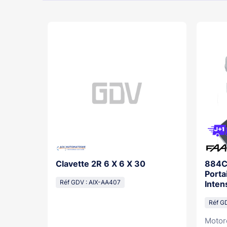
rb/Ft210
Clavette 2R 6 X 6 X 30
884C 
Porta
Réf GDV : AIX-AA407
Intens
Réf G
es
Motor