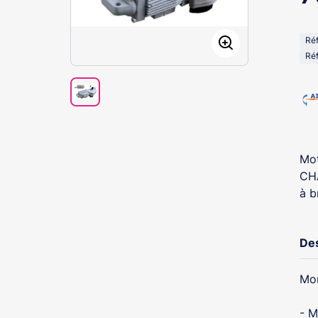
Ré
Réf
Mot
CH
à b
Des
Mon
- M