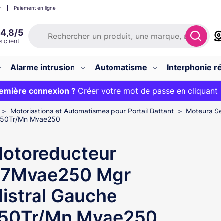
r
Paiement en ligne
Alarme intrusion
Automatisme
Interphonie ré
 :
emière connexion ?
20€ OFFERT sur votre panier et livraison 24/48h gratuite 
Créer votre mot de passe en cliquant 
Motorisations et Automatismes pour Portail Battant
Moteurs Se
 750Tr/Mn Mvae250
otoreducteur
7Mvae250 Mgr
istral Gauche
50Tr/Mn Mvae250