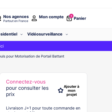
Nos agences
Mon compte
0
Panier
Partout en France
sidentiel
Vidéosurveillance
avec le code
ici
BIENVENUE
uls pour Motorisation de Portail Battant
Connectez-vous
Ajouter à
pour consulter les
mon
prix
projet
Livraison J+1 pour toute commande en