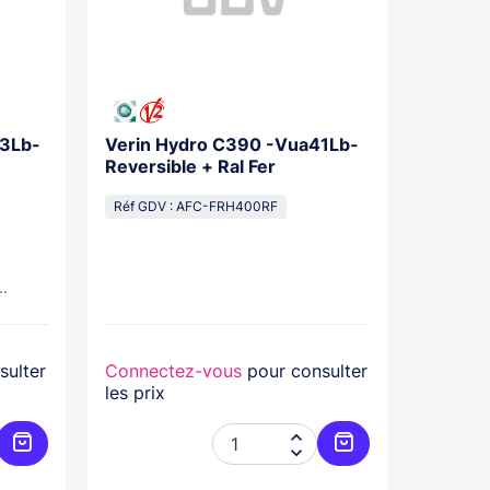
43Lb-
Verin Hydro C390 -Vua41Lb-
Motore
Reversible + Ral Fer
Mgr Mi
1000T
Réf GDV : AFC-FRH400RF
Réf GDV 
.
Moteur p
sulter
Connectez-vous
pour consulter
Connec
les prix
les prix


Ajouter au panier
Ajouter au panier