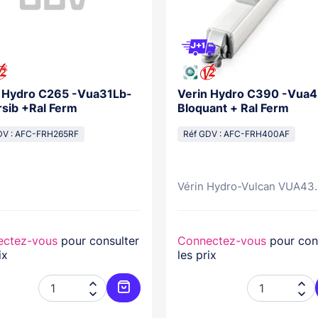
n Hydro C265 -Vua31Lb-
Verin Hydro C390 -Vua
sib +Ral Ferm
Bloquant + Ral Ferm
DV : AFC-FRH265RF
Réf GDV : AFC-FRH400AF
Vérin Hydro-Vulcan VUA43..
ectez-vous
pour consulter
Connectez-vous
pour con
ix
les prix




er
Ajouter au panier