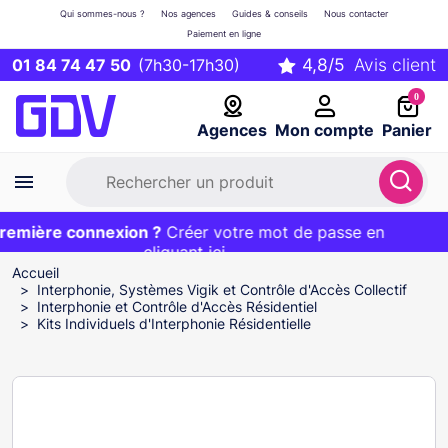
Qui sommes-nous ?
Nos agences
Guides & conseils
Nous contacter
Paiement en ligne
01 84 74 47 50
(7h30-17h30)
0
Agences
Mon compte
Panier
mière connexion ?
Première commande ?
EXCLU WEB :
Créer votre mot de passe en
20€ OFFERT sur votre panier
et livraison 24/48h gratuite avec le code
cliquant ici
BIENVENUE
Accueil
Interphonie, Systèmes Vigik et Contrôle d'Accès Collectif
Interphonie et Contrôle d'Accès Résidentiel
Kits Individuels d'Interphonie Résidentielle