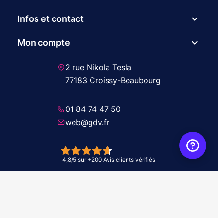
expand_more
Infos et contact
expand_more
Mon compte
2 rue Nikola Tesla
77183 Croissy-Beaubourg
01 84 74 47 50
web@gdv.fr
© 2026 GDV - À vos côtés, de l'étude à l'installation. Tous droits réservés -
Réalisation Agence
WebXY