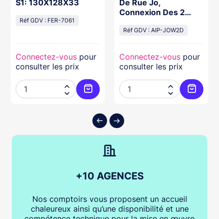
S1: 130X128X33
De Rue Jo,
Connexion Des 2
Réf GDV : FER-7061
Platines Vidéo Sur
Seul Jo1Mdw
Réf GDV : AIP-JOW2D
Connectez-vous
pour
Connectez-vous
pour
consulter les prix
consulter les prix




ter au panier
Ajouter au panier
Ajouter
+10 AGENCES
Nos comptoirs vous proposent un accueil
chaleureux ainsi qu’une disponibilité et une
compétence technique pour la mise en œuvre