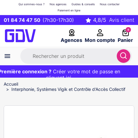
Qui sommes-nous ?
Nos agences
Guides & conseils
Nous contacter
Paiement en ligne
01 84 74 47 50
(7h30-17h30)
0
Agences
Mon compte
Panier
emière connexion ?
Première commande ?
EXCLU WEB :
Créer votre mot de passe en
20€ OFFERT sur votre panier
et livraison 24/48h gratuite avec le code
cliquant ici
BIENVENUE
Accueil
Interphonie, Systèmes Vigik et Contrôle d'Accès Collectif