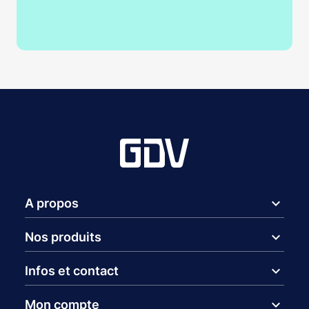
expand_more
A propos
expand_more
Nos produits
expand_more
Infos et contact
expand_more
Mon compte