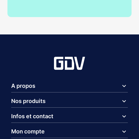
expand_more
A propos
expand_more
Nos produits
expand_more
Infos et contact
expand_more
Mon compte