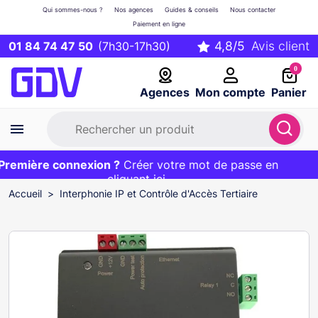
Qui sommes-nous ?
Nos agences
Guides & conseils
Nous contacter
Paiement en ligne
01 84 74 47 50
(7h30-17h30)
0
Agences
Mon compte
Panier
emière connexion ?
Première commande ?
EXCLU WEB :
Créer votre mot de passe en
20€ OFFERT sur votre panier
et livraison 24/48h gratuite avec le code
cliquant ici
BIENVENUE
Accueil
Interphonie IP et Contrôle d'Accès Tertiaire