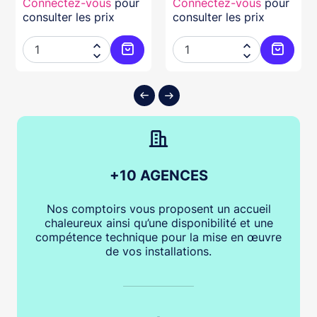
Connectez-vous
pour
Connectez-vous
pour
consulter les prix
consulter les prix




ter au panier
Ajouter au panier
Ajouter
+10 AGENCES
Nos comptoirs vous proposent un accueil
chaleureux ainsi qu’une disponibilité et une
compétence technique pour la mise en œuvre
de vos installations.