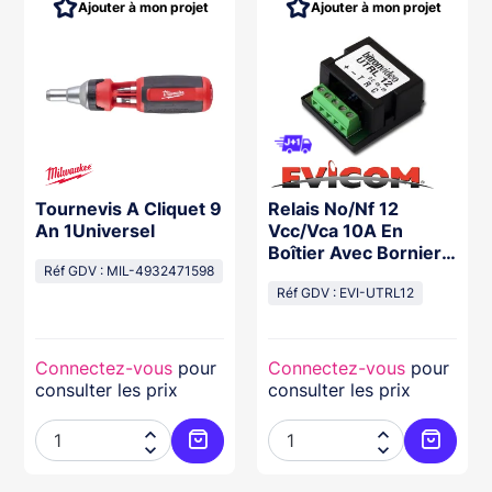
Ajouter à mon projet
Ajouter à mon projet
Tournevis A Cliquet 9
Relais No/Nf 12
An 1Universel
Vcc/Vca 10A En
Boîtier Avec Bornier
Réf GDV : MIL-4932471598
De Raccordement
Réf GDV : EVI-UTRL12
Connectez-vous
pour
Connectez-vous
pour
consulter les prix
consulter les prix




ter au panier
Ajouter au panier
Ajouter