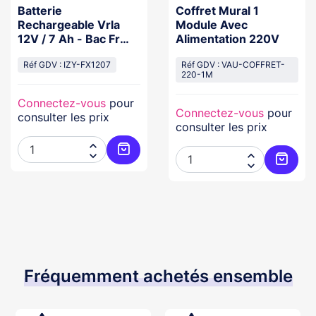
Batterie
Coffret Mural 1
Rechargeable Vrla
Module Avec
12V / 7 Ah - Bac Fr
Alimentation 220V
Ul94 V-0 - 151 X 65 X
94/100 Mm
Réf GDV : IZY-FX1207
Réf GDV : VAU-COFFRET-
220-1M
Connectez-vous
pour
Connectez-vous
pour
consulter les prix
consulter les prix




Ajouter au panier
Ajoute
Fréquemment achetés ensemble