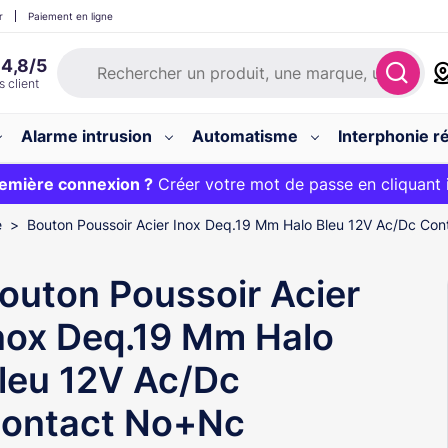
r
Paiement en ligne
Alarme intrusion
Automatisme
Interphonie ré
 :
emière connexion ?
20€ OFFERT sur votre panier et livraison 24/48h gratuite 
Créer votre mot de passe en cliquant 
e
Bouton Poussoir Acier Inox Deq.19 Mm Halo Bleu 12V Ac/Dc Co
outon Poussoir Acier
nox Deq.19 Mm Halo
leu 12V Ac/Dc
ontact No+Nc