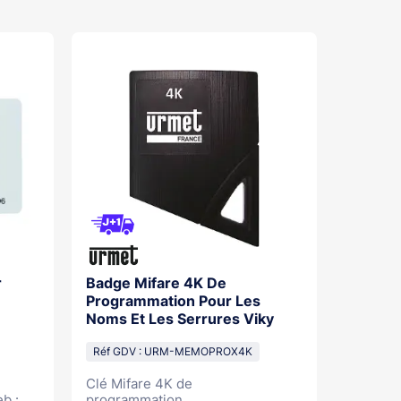
r
Badge Mifare 4K De
Aliment
Programmation Pour Les
Ac / 12
Noms Et Les Serrures Viky
Réf GDV
Réf GDV : URM-MEMOPROX4K
Clé Mifare 4K de
 :...
programmation...
Alimenta