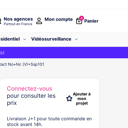
Nos agences
Mon compte
0
Panier
Partout en France
sidentiel
Vidéosurveillance
avec le code
ici
BIENVENUE
ntact No+Nc (V)+Ssp101
Connectez-vous
Ajouter à
pour consulter les
mon
prix
projet
Livraison J+1 pour toute commande en
stock avant 14h.