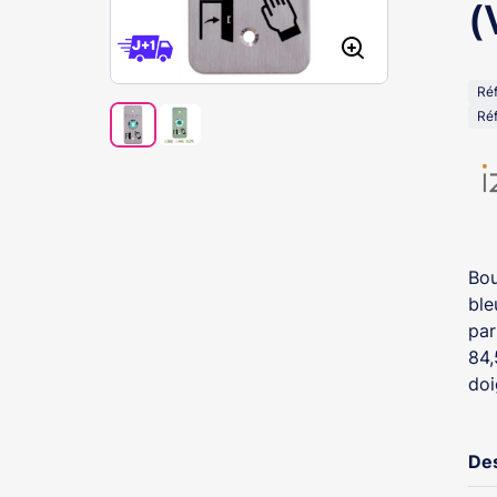
(
Ré
Réf
Bou
ble
par
84,
doi
Des