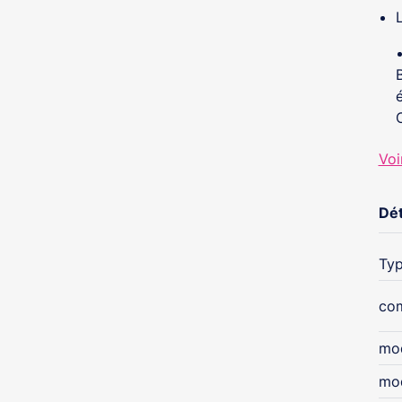
Voi
Dét
Typ
com
mo
mo