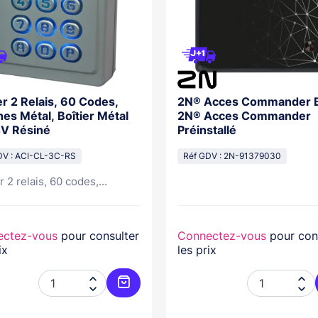
er 2 Relais, 60 Codes,
2N® Acces Commander 
es Métal, Boîtier Métal
2N® Acces Commander
4V Résiné
Préinstallé
DV : ACI-CL-3C-RS
Réf GDV : 2N-91379030
r 2 relais, 60 codes,...
ectez-vous
pour consulter
Connectez-vous
pour con
ix
les prix




er
Ajouter au panier