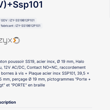
V)+Ssp101
f GDV : IZY-SS19B12P101
 fabricant : IZY-SS19B12P101
ton poussoir SS19, acier inox, Ø 19 mm, Halo
u, 12V AC/DC, Contact NO+NC, raccordement
 bornes à vis + Plaque acier inox SSP101, 39,5 x
5 mm, perçage Ø 19 mm, pictogrammes "Porte +
gt" et "PORTE" en braille
cription