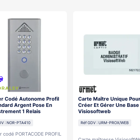
chevilles et vis de fixation pour le boîtier
vis antivandales et outil de montage pour la
plaque / Dimensions : 42 x 87 x 38/42 mm
er Codé Autonome Profil
Carte Maître Unique Pou
ndard Argent Pose En
Créer Et Gérer Une Base
trement 1 Relais
Visiosoftweb
DV : NOR-PTA410
Réf GDV : URM-PROX/WEB
er codé PORTACODE PROFIL
Carte maîtresse VisiosoftWeb