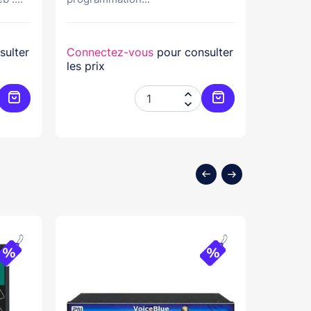
sulter
Connectez-vous
pour consulter
Connec
les prix
les prix


Ajouter au panier
Ajouter au panier