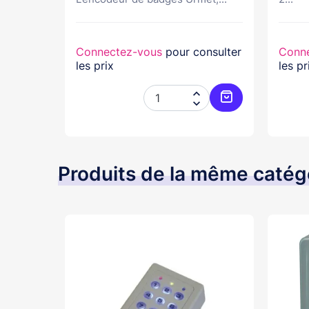
nsulter
Connectez-vous
pour consulter
Conn
les prix
les pr




Ajouter au panier
Ajouter au pani
Produits de la même catég