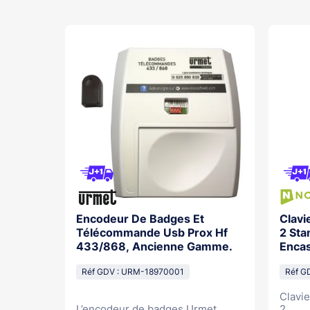
Encodeur De Badges Et
Clavi
Et
Télécommande Usb Prox Hf
2 Sta
433/868, Ancienne Gamme.
Encas
12
Réf GDV : URM-18970001
Réf G
Clavi
L’encodeur de badges Urmet,...
2...