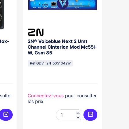
Box-
2N® Voiceblue Next 2 Umt
2N®Iph
Channel Cinterion Mod Mc55I-
W, Gsm 85
Réf GDV
Réf GDV : 2N-5051042W
sulter
Connectez-vous
pour consulter
Connec
les prix
les prix


Ajouter au panier
Ajouter au panier