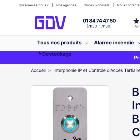
Qui sommes-nous ?
Nos agences
Guides & conseils
Nous contacte
01 84 74 47 50
(7h30-17h30)
Tous nos produits
Alarme incendie
Destockage
Première commande ?
EXCLU WEB
Pr
Accueil
Interphonie IP et Contrôle d'Accès Tertiair
B
I
B
C