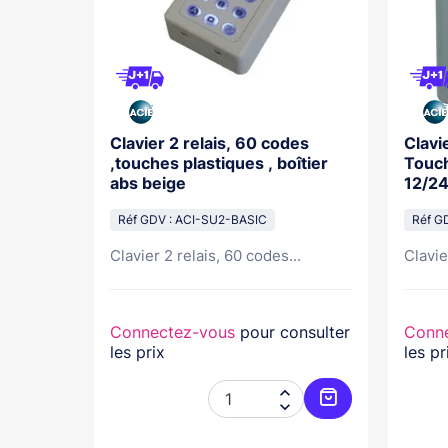
e 7A
Clavier 2 relais, 60 codes
Clavi
ology
,touches plastiques , boîtier
Touch
abs beige
12/2
Réf GDV : ACI-SU2-BASIC
Réf G
Clavier 2 relais, 60 codes...
Clavie
nsulter
Connectez-vous
pour consulter
Conn
les prix
les pr




Ajouter au panier
Ajouter au pani