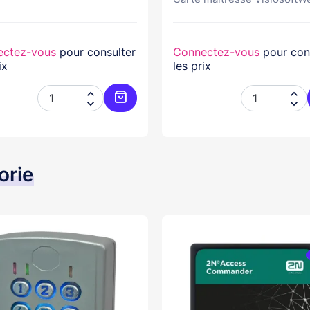
ectez-vous
pour consulter
Connectez-vous
pour con
ix
les prix




er
Ajouter au panier
orie