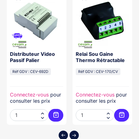
Distributeur Video
Relai Sou Gaine
Passif Palier
Thermo Rétractable
Réf GDV : CEV-692D
Réf GDV : CEV-170/CV
Connectez-vous
pour
Connectez-vous
pour
consulter les prix
consulter les prix




ter au panier
Ajouter au panier
Ajouter