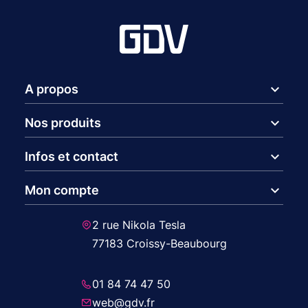
expand_more
A propos
expand_more
Nos produits
expand_more
Infos et contact
expand_more
Mon compte
2 rue Nikola Tesla
77183 Croissy-Beaubourg
01 84 74 47 50
web@gdv.fr