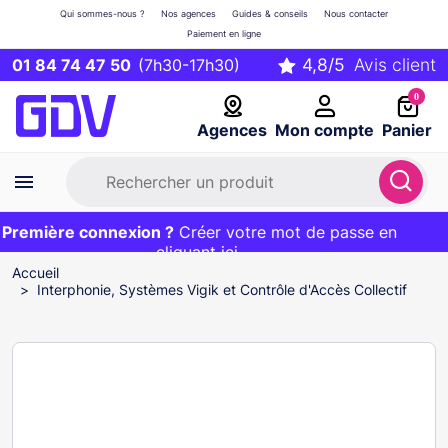
Qui sommes-nous ?
Nos agences
Guides & conseils
Nous contacter
Paiement en ligne
01 84 74 47 50
(7h30-17h30)
0
Agences
Mon compte
Panier
remière connexion ?
Première commande ?
EXCLU WEB :
Créer votre mot de passe en
20€ OFFERT sur votre panier
et livraison 24/48h gratuite avec le code
cliquant ici
BIENVENUE
Accueil
Interphonie, Systèmes Vigik et Contrôle d'Accès Collectif