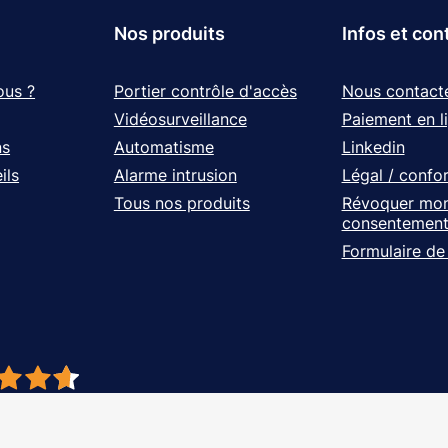
Nos produits
Infos et con
ous ?
Portier contrôle d'accès
Nous contact
Vidéosurveillance
Paiement en l
ns
Automatisme
Linkedin
ils
Alarme intrusion
Légal / confo
Tous nos produits
Révoquer mo
consentemen
Formulaire de
- À vos côtés, de l'étude à l'installation. Tous droits réservés - Réalisation Ag