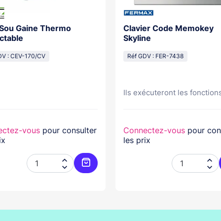
 Sou Gaine Thermo
Clavier Code Memokey
ctable
Skyline
DV : CEV-170/CV
Réf GDV : FER-7438
Ils exécuteront les fonctions
ectez-vous
pour consulter
Connectez-vous
pour con
ix
les prix




er
Ajouter au panier