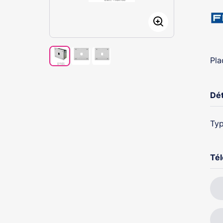
Pla
Dét
Typ
Té