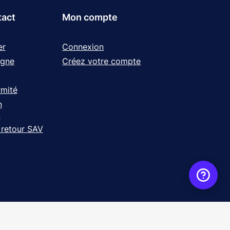
tact
Mon compte
er
Connexion
igne
Créez votre compte
rmité
n
t
 retour SAV
ence
WebXY