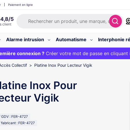
r
Paiement en ligne
Alarme intrusion
Automatisme
Interphonie ré
 :
emière connexion ?
20€ OFFERT sur votre panier et livraison 24/48h gratuite 
Créer votre mot de passe en cliquant 
Accès Collectif
Platine Inox Pour Lecteur Vigik
latine Inox Pour
ecteur Vigik
f GDV : FER-4727
 fabricant : FER-4727