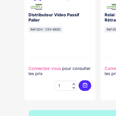
Distributeur Video Passif
Relai
os With
Palier
Rétra
cal
Réf GDV : CEV-692D
Réf G
lasse...
nsulter
Connectez-vous
pour consulter
Conn
les prix
les pr




Ajouter au panier
Ajouter au pani