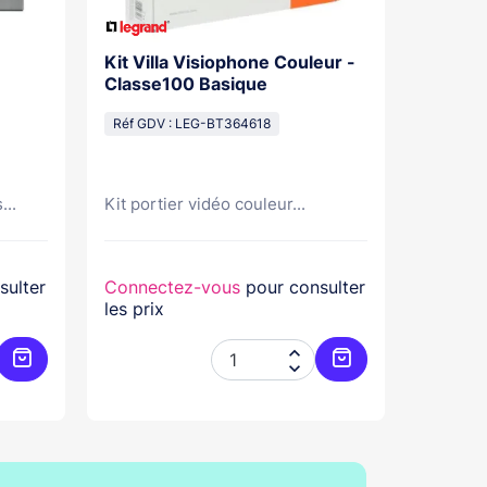
Kit Villa Visiophone Couleur -
Kit Por
Classe100 Basique
Mains L
Pose Sa
Réf GDV : LEG-BT364618
Réf GDV
...
Kit portier vidéo couleur...
Kit port
sulter
Connectez-vous
pour consulter
Connec
les prix
les prix


Ajouter au panier
Ajouter au panier