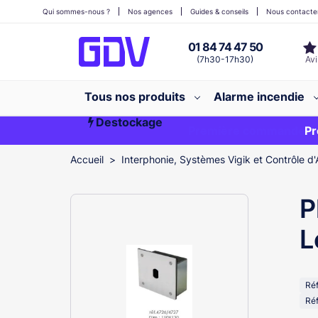
Qui sommes-nous ?
Nos agences
Guides & conseils
Nous contacte
01 84 74 47 50
(7h30-17h30)
Tous nos produits
Alarme incendie
Destockage
Première commande ?
EXCLU WEB
Pr
Accueil
Interphonie, Systèmes Vigik et Contrôle d'
P
L
Ré
Réf