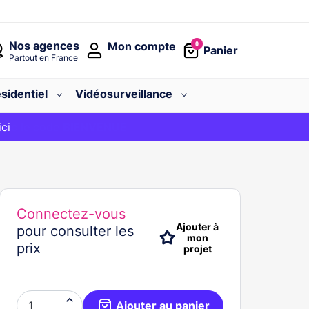
Nos agences
Mon compte
0
Panier
Partout en France
sidentiel
Vidéosurveillance
avec le code
ici
BIENVENUE
Connectez-vous
Ajouter à
pour consulter les
mon
prix
projet

Ajouter au panier