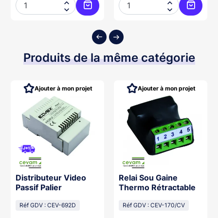




ter au panier
Ajouter au panier
Ajouter
Produits de la même catégorie
Ajouter à mon projet
Ajouter à mon projet
Distributeur Video
Relai Sou Gaine
Passif Palier
Thermo Rétractable
Réf GDV : CEV-692D
Réf GDV : CEV-170/CV