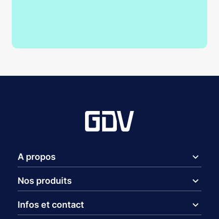
expand_more
A propos
expand_more
Nos produits
expand_more
Infos et contact