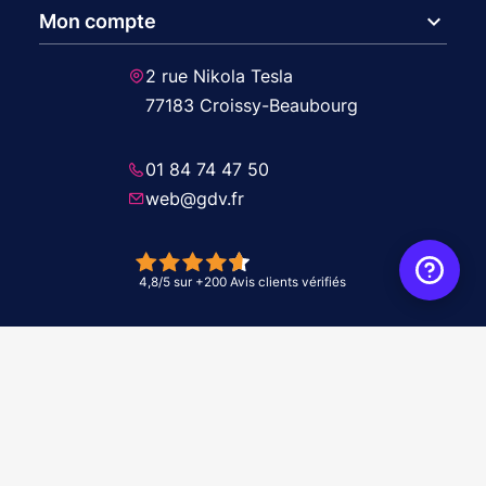
expand_more
Mon compte
2 rue Nikola Tesla
77183 Croissy-Beaubourg
01 84 74 47 50
web@gdv.fr
© 2026 GDV - À vos côtés, de l'étude à l'installation. Tous droits réservés -
Réalisation Agence
WebXY