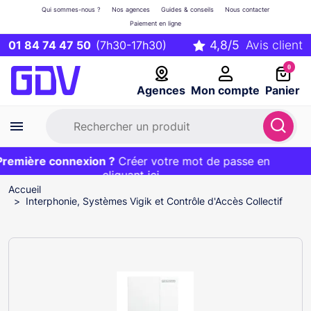
Qui sommes-nous ?
Nos agences
Guides & conseils
Nous contacter
Paiement en ligne
01 84 74 47 50
(7h30-17h30)
0
Agences
Mon compte
Panier
emière connexion ?
Première commande ?
EXCLU WEB :
Créer votre mot de passe en
20€ OFFERT sur votre panier
et livraison 24/48h gratuite avec le code
cliquant ici
BIENVENUE
Accueil
Interphonie, Systèmes Vigik et Contrôle d'Accès Collectif