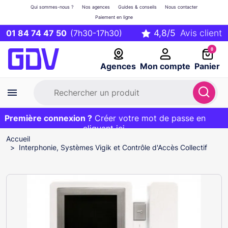
Qui sommes-nous ?
Nos agences
Guides & conseils
Nous contacter
Paiement en ligne
01 84 74 47 50
(7h30-17h30)
0
Agences
Mon compte
Panier
Première connexion ?
Première commande ?
EXCLU WEB :
Créer votre mot de passe en
20€ OFFERT sur votre panier
et livraison 24/48h gratuite avec le code
cliquant ici
BIENVENUE
Accueil
Interphonie, Systèmes Vigik et Contrôle d'Accès Collectif