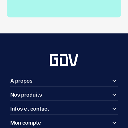
expand_more
A propos
expand_more
Nos produits
expand_more
Infos et contact
expand_more
Mon compte