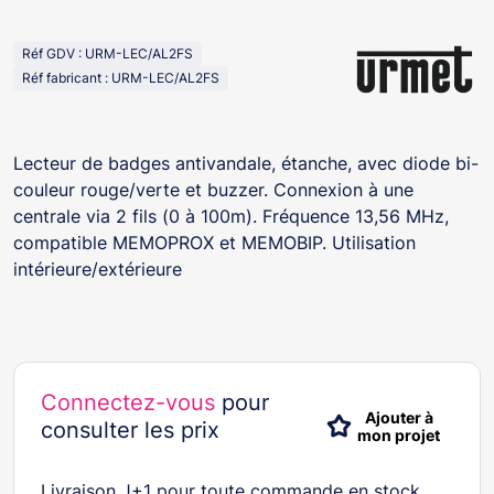
Réf GDV : URM-LEC/AL2FS
Réf fabricant : URM-LEC/AL2FS
Lecteur de badges antivandale, étanche, avec diode bi-
couleur rouge/verte et buzzer. Connexion à une
centrale via 2 fils (0 à 100m). Fréquence 13,56 MHz,
compatible MEMOPROX et MEMOBIP. Utilisation
intérieure/extérieure
Connectez-vous
pour
Ajouter à
consulter les prix
mon projet
Livraison J+1 pour toute commande en stock