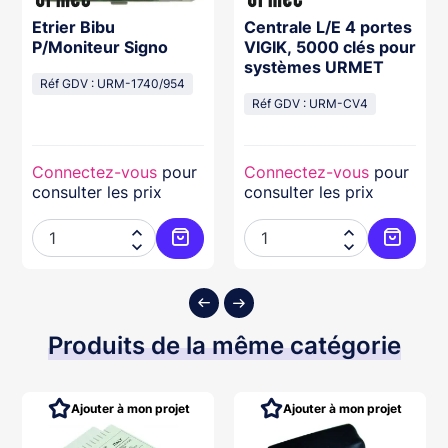
Etrier Bibu
Centrale L/E 4 portes
P/Moniteur Signo
VIGIK, 5000 clés pour
systèmes URMET
Réf GDV : URM-1740/954
Réf GDV : URM-CV4
Connectez-vous
pour
Connectez-vous
pour
consulter les prix
consulter les prix




ter au panier
Ajouter au panier
Ajouter
Produits de la même catégorie
Ajouter à mon projet
Ajouter à mon projet