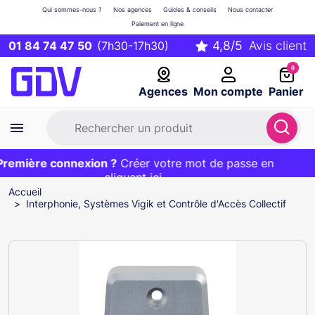
Qui sommes-nous ?
Nos agences
Guides & conseils
Nous contacter
Paiement en ligne
01 84 74 47 50
(7h30-17h30)
0
Agences
Mon compte
Panier
emière connexion ?
Première commande ?
EXCLU WEB :
Créer votre mot de passe en
20€ OFFERT sur votre panier
et livraison 24/48h gratuite avec le code
cliquant ici
BIENVENUE
Accueil
Interphonie, Systèmes Vigik et Contrôle d'Accès Collectif