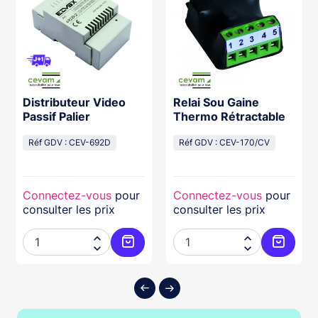
Distributeur Video
Relai Sou Gaine
Passif Palier
Thermo Rétractable
Réf GDV : CEV-692D
Réf GDV : CEV-170/CV
Connectez-vous
pour
Connectez-vous
pour
consulter les prix
consulter les prix




ter au panier
Ajouter au panier
Ajouter