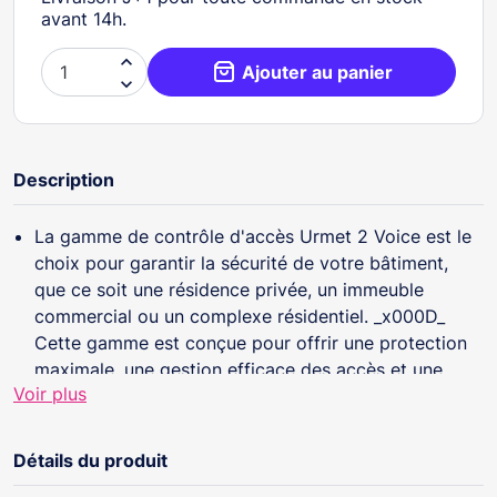
avant 14h.

Ajouter au panier

Description
La gamme de contrôle d'accès Urmet 2 Voice est le
choix pour garantir la sécurité de votre bâtiment,
que ce soit une résidence privée, un immeuble
commercial ou un complexe résidentiel. _x000D_
Cette gamme est conçue pour offrir une protection
maximale, une gestion efficace des accès et une
Voir plus
tranquillité d'esprit à ses utilisateurs. _x000D_ Les
avantage de la gamme Urmet 2 Voice :_x000D_ -
Sécurité avancée_x000D_ - Gestion flexible des
Détails du produit
accès _x000D_ - Intégration intelligente _x000D_ -