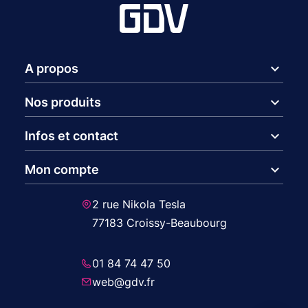
expand_more
A propos
expand_more
Nos produits
expand_more
Infos et contact
expand_more
Mon compte
2 rue Nikola Tesla
77183 Croissy-Beaubourg
01 84 74 47 50
web@gdv.fr