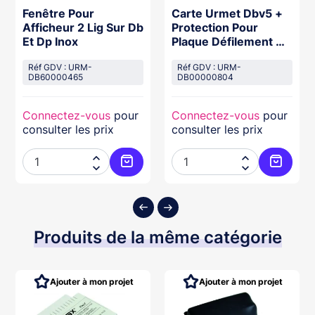
Fenêtre Pour
Carte Urmet Dbv5 +
Afficheur 2 Lig Sur Db
Protection Pour
Et Dp Inox
Plaque Défilement Db
V5
Réf GDV : URM-
Réf GDV : URM-
DB60000465
DB00000804
Connectez-vous
pour
Connectez-vous
pour
consulter les prix
consulter les prix




ter au panier
Ajouter au panier
Ajouter
Produits de la même catégorie
Ajouter à mon projet
Ajouter à mon projet