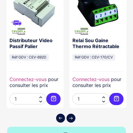
Distributeur Video
Relai Sou Gaine
Passif Palier
Thermo Rétractable
Réf GDV : CEV-692D
Réf GDV : CEV-170/CV
Connectez-vous
pour
Connectez-vous
pour
consulter les prix
consulter les prix




ter au panier
Ajouter au panier
Ajouter