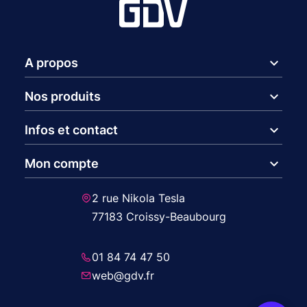
expand_more
A propos
expand_more
Nos produits
expand_more
Infos et contact
expand_more
Mon compte
2 rue Nikola Tesla
77183 Croissy-Beaubourg
01 84 74 47 50
web@gdv.fr