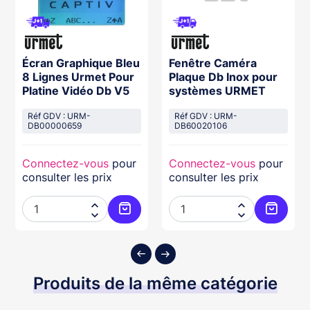
Écran Graphique Bleu
Fenêtre Caméra
8 Lignes Urmet Pour
Plaque Db Inox pour
Platine Vidéo Db V5
systèmes URMET
Réf GDV : URM-
Réf GDV : URM-
DB00000659
DB60020106
Connectez-vous
pour
Connectez-vous
pour
consulter les prix
consulter les prix




ter au panier
Ajouter au panier
Ajouter
Produits de la même catégorie