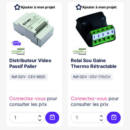
Ajouter à mon projet
Ajouter à mon projet
Distributeur Video
Relai Sou Gaine
Passif Palier
Thermo Rétractable
Réf GDV : CEV-692D
Réf GDV : CEV-170/CV
Connectez-vous
pour
Connectez-vous
pour
consulter les prix
consulter les prix




ter au panier
Ajouter au panier
Ajouter