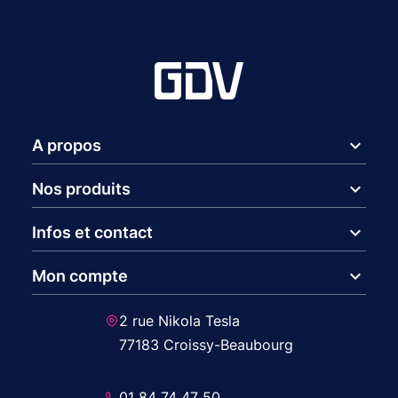
expand_more
A propos
expand_more
Nos produits
expand_more
Infos et contact
expand_more
Mon compte
2 rue Nikola Tesla
77183 Croissy-Beaubourg
01 84 74 47 50