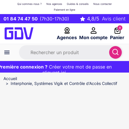
Qui sommes-nous ?
Nos agences
Guides & conseils
Nous contacter
Paiement en ligne
01 84 74 47 50
(7h30-17h30)
0
Agences
Mon compte
Panier
emière connexion ?
Première commande ?
EXCLU WEB :
Créer votre mot de passe en
20€ OFFERT sur votre panier
et livraison 24/48h gratuite avec le code
cliquant ici
BIENVENUE
Accueil
Interphonie, Systèmes Vigik et Contrôle d'Accès Collectif