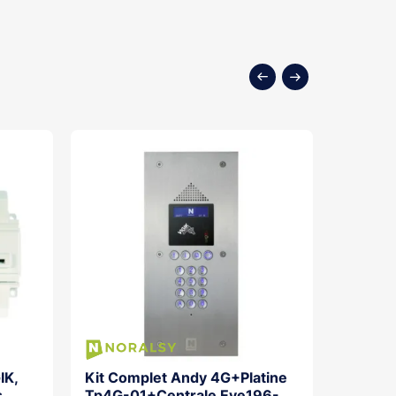
IK,
Kit Complet Andy 4G+Platine
Poigné
s
Tp4G-01+Centrale Eve196-
400Mm 