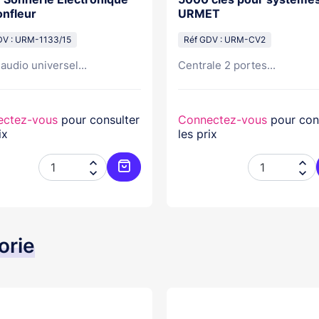
nfleur
URMET
DV : URM-1133/15
Réf GDV : URM-CV2
audio universel...
Centrale 2 portes...
ectez-vous
pour consulter
Connectez-vous
pour con
ix
les prix




er
Ajouter au panier
orie