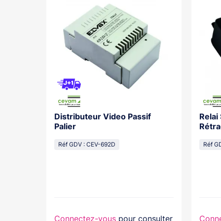
Distributeur Video Passif
Relai
os With
Palier
Rétra
cal
Réf GDV : CEV-692D
Réf G
lasse...
nsulter
Connectez-vous
pour consulter
Conn