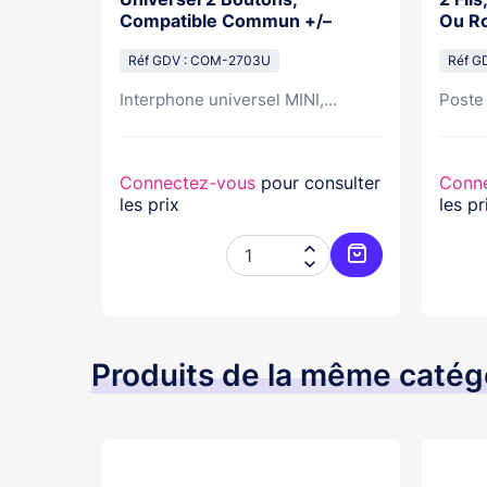
Compatible Commun +/–
Ou Ro
Réf GDV : COM-2703U
Réf G
e de...
Interphone universel MINI,...
Poste 
nsulter
Connectez-vous
pour consulter
Conn
les prix
les pr




Ajouter au panier
Ajouter au pani
Produits de la même catég