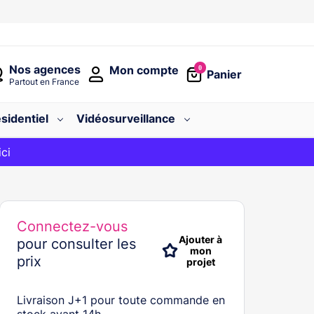
Nos agences
Mon compte
0
Panier
Partout en France
sidentiel
Vidéosurveillance
avec le code
ici
BIENVENUE
Connectez-vous
Ajouter à
pour consulter les
mon
prix
projet
Livraison J+1 pour toute commande en
stock avant 14h.