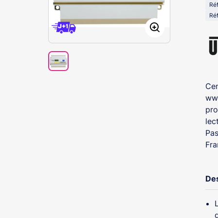
Ré
Cen
www
pro
lec
Pas
Fra
Des