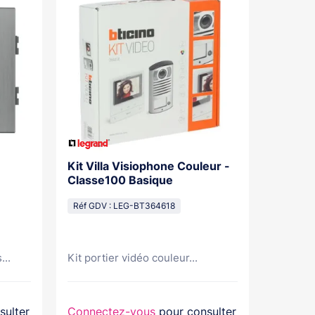
Kit Villa Visiophone Couleur -
Kit Por
Classe100 Basique
Mains L
Pose Sa
Réf GDV : LEG-BT364618
Réf GDV
...
Kit portier vidéo couleur...
Kit port
sulter
Connectez-vous
pour consulter
Connec