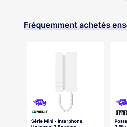
Fréquemment achetés en
e No/Nf
Série Mini - Interphone
Poste
90X90 -
Universel 2 Boutons,
2 Fil