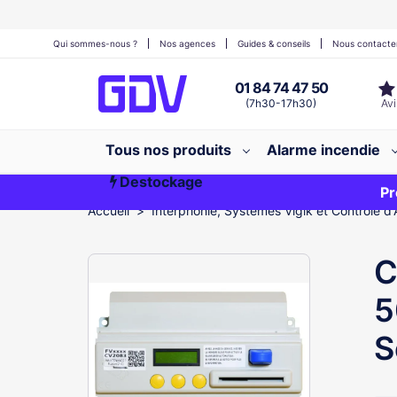
Qui sommes-nous ?
Nos agences
Guides & conseils
Nous contacte
01 84 74 47 50
(7h30-17h30)
Tous nos produits
Alarme incendie
Destockage
Première commande ?
EXCLU WEB
Pr
Accueil
Interphonie, Systèmes Vigik et Contrôle d'
C
5
S
Ré