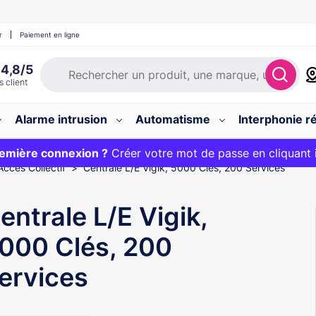
r
Paiement en ligne
Alarme intrusion
Automatisme
Interphonie ré
 :
emière connexion ?
20€ OFFERT sur votre panier et livraison 24/48h gratuite 
Créer votre mot de passe en cliquant 
Accès Collectif
Centrale L/E Vigik, 5000 Clés, 200 Services
entrale L/E Vigik,
000 Clés, 200
ervices
f GDV : URM-CV2083