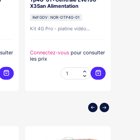
X3San Alimentation
Nonf -
Réf GDV : NOR-DTP4G-01
Réf GDV
Kit 4G Pro - platine vidéo...
Poignée
sulter
Connectez-vous
pour consulter
Connec
les prix
les prix


Ajouter au panier
Ajouter au panier