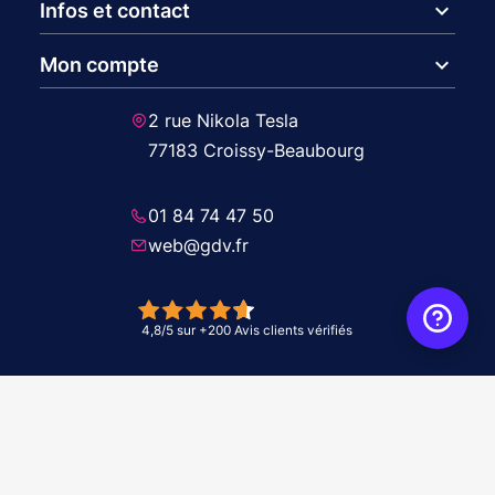
expand_more
Infos et contact
expand_more
Mon compte
2 rue Nikola Tesla
77183 Croissy-Beaubourg
01 84 74 47 50
web@gdv.fr
© 2026 GDV - À vos côtés, de l'étude à l'installation. Tous droits réservés -
Réalisation Agence
WebXY