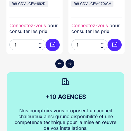
Réf GDV : CEV-692D
Réf GDV : CEV-170/CV
Connectez-vous
pour
Connectez-vous
pour
consulter les prix
consulter les prix




ter au panier
Ajouter au panier
Ajouter
+10 AGENCES
Nos comptoirs vous proposent un accueil
chaleureux ainsi qu’une disponibilité et une
compétence technique pour la mise en œuvre
de vos installations.