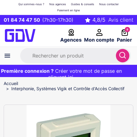
Qui sommes-nous ?
Nos agences
Guides & conseils
Nous contacter
Paiement en ligne
01 84 74 47 50
(7h30-17h30)
0
Agences
Mon compte
Panier
Première connexion ?
Première commande ?
EXCLU WEB :
Créer votre mot de passe en
20€ OFFERT sur votre panier
et livraison 24/48h gratuite avec le code
cliquant ici
BIENVENUE
Accueil
Interphonie, Systèmes Vigik et Contrôle d'Accès Collectif