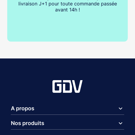
livraison J+1 pour toute commande passée
avant 14h !
expand_more
A propos
expand_more
Nos produits