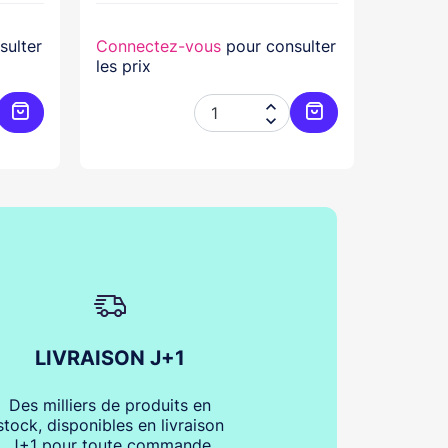
sulter
Connectez-vous
pour consulter
Connec
les prix
les prix


Ajouter au panier
Ajouter au panier
LIVRAISON J+1
Des milliers de produits en
stock, disponibles en livraison
J+1 pour toute commande