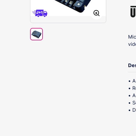
Mic
vid
Des
• A
• R
• A
• S
• D