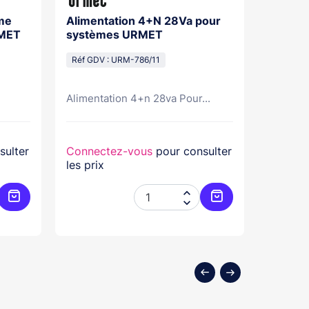
me
Alimentation 4+N 28Va pour
Porte E
RMET
systèmes URMET
pour s
Réf GDV : URM-786/11
Réf GDV
Alimentation 4+n 28va Pour...
Pour Pla
sulter
Connectez-vous
pour consulter
Connec
les prix
les prix


Ajouter au panier
Ajouter au panier