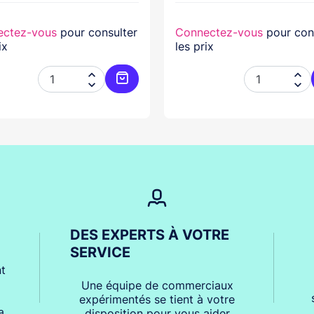
ectez-vous
pour consulter
Connectez-vous
pour con
ix
les prix




er
Ajouter au panier
DES EXPERTS À VOTRE
SERVICE
t
Une équipe de commerciaux
expérimentés se tient à votre
a
disposition pour vous aider