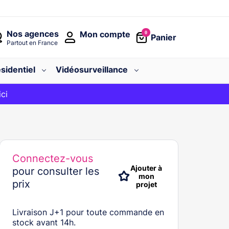
Nos agences
Mon compte
0
Panier
Partout en France
sidentiel
Vidéosurveillance
avec le code
ici
BIENVENUE
Connectez-vous
Ajouter à
pour consulter les
mon
prix
projet
Livraison J+1 pour toute commande en
stock avant 14h.