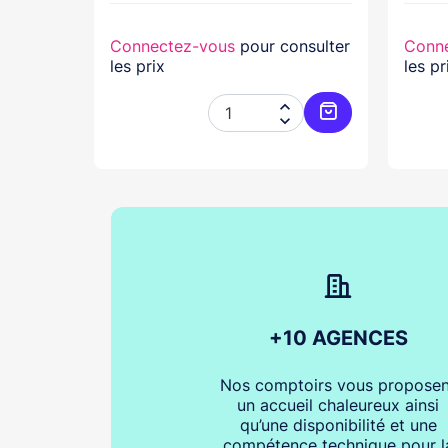
nsulter
Connectez-vous
pour consulter
Conn
les prix
les pr




Ajouter au panier
Ajouter au pani
+10 AGENCES
Nos comptoirs vous proposen
un accueil chaleureux ainsi
qu’une disponibilité et une
compétence technique pour l