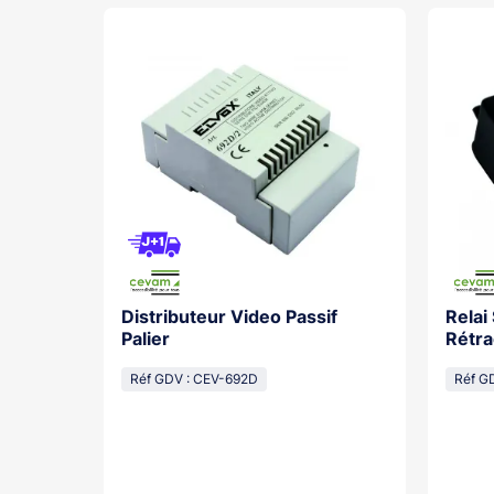
Distributeur Video Passif
Relai
os With
Palier
Rétra
cal
Réf GDV : CEV-692D
Réf G
lasse...