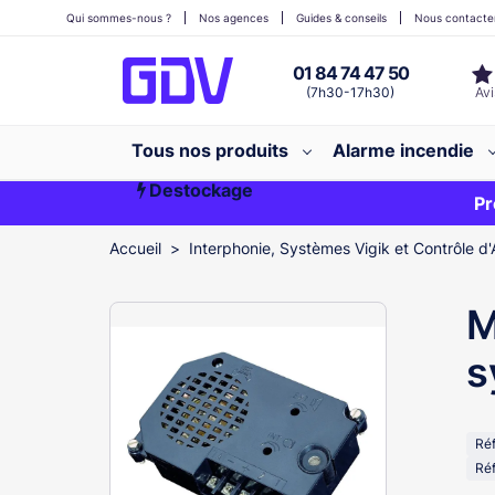
Qui sommes-nous ?
Nos agences
Guides & conseils
Nous contacte
01 84 74 47 50
(7h30-17h30)
Tous nos produits
Alarme incendie
Destockage
Première commande ?
EXCLU WEB
Pr
Accueil
Interphonie, Systèmes Vigik et Contrôle d'
M
s
Ré
Réf