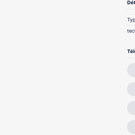
Dét
Typ
tec
Té