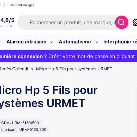
r
Paiement en ligne
Alarme intrusion
Automatisme
Interphonie ré
 :
emière connexion ?
20€ OFFERT sur votre panier et livraison 24/48h gratuite 
Créer votre mot de passe en cliquant 
Accès Collectif
Micro Hp 5 Fils pour systèmes URMET
icro Hp 5 Fils pour
ystèmes URMET
f GDV : URM-5150/500
 fabricant : URM-5150/500