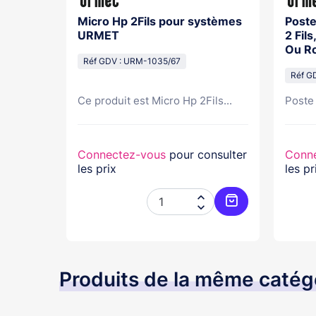
An
Micro Hp 2Fils pour systèmes
Poste
URMET
2 Fil
Ou Ro
Réf GDV : URM-1035/67
Réf G
N 1...
Ce produit est Micro Hp 2Fils...
Poste 
nsulter
Connectez-vous
pour consulter
Conn
les prix
les pr




Ajouter au panier
Ajouter au pani
Produits de la même catég