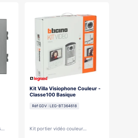
Kit Villa Visiophone Couleur -
Kit Por
Classe100 Basique
Mains L
Pose Sa
Réf GDV : LEG-BT364618
Réf GDV
...
Kit portier vidéo couleur...
Kit port