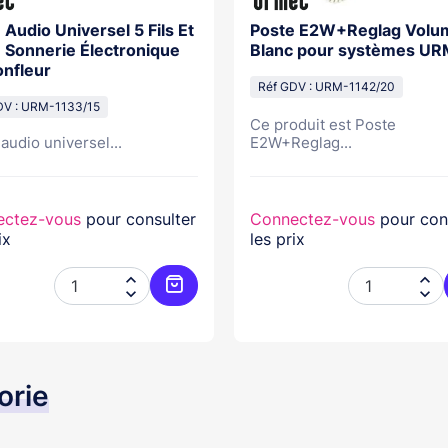
 Audio Universel 5 Fils Et
Poste E2W+Reglag Volu
s, Sonnerie Électronique
Blanc pour systèmes U
nfleur
Réf GDV : URM-1142/20
DV : URM-1133/15
Ce produit est Poste
audio universel...
E2W+Reglag...
ectez-vous
pour consulter
Connectez-vous
pour con
ix
les prix




er
Ajouter au panier
orie