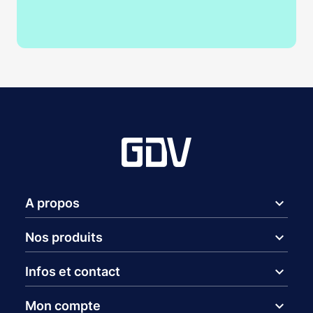
expand_more
A propos
expand_more
Nos produits
expand_more
Infos et contact
expand_more
Mon compte