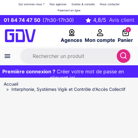
Qui sommes-nous ?
Nos agences
Guides & conseils
Nous contacter
Paiement en ligne
01 84 74 47 50
(7h30-17h30)
0
Agences
Mon compte
Panier
Première connexion ?
Première commande ?
EXCLU WEB :
Créer votre mot de passe en
20€ OFFERT sur votre panier
et livraison 24/48h gratuite avec le code
cliquant ici
BIENVENUE
Accueil
Interphonie, Systèmes Vigik et Contrôle d'Accès Collectif