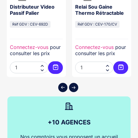
Distributeur Video
Relai Sou Gaine
Passif Palier
Thermo Rétractable
Réf GDV : CEV-692D
Réf GDV : CEV-170/CV
Connectez-vous
pour
Connectez-vous
pour
consulter les prix
consulter les prix




ter au panier
Ajouter au panier
Ajouter
+10 AGENCES
Nos comptoirs vous proposent un accueil