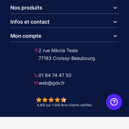
expand_more
Nos produits
expand_more
Infos et contact
expand_more
Mon compte
2 rue Nikola Tesla
77183 Croissy-Beaubourg
01 84 74 47 50
web@gdv.fr