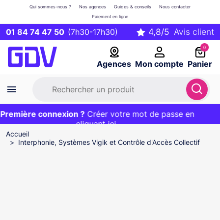
Qui sommes-nous ?
Nos agences
Guides & conseils
Nous contacter
Paiement en ligne
01 84 74 47 50
(7h30-17h30)
0
Agences
Mon compte
Panier
remière connexion ?
Première commande ?
EXCLU WEB :
Créer votre mot de passe en
20€ OFFERT sur votre panier
et livraison 24/48h gratuite avec le code
cliquant ici
BIENVENUE
Accueil
Interphonie, Systèmes Vigik et Contrôle d'Accès Collectif