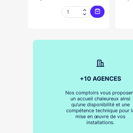




Ajouter au panier
Ajouter au pani
+10 AGENCES
Nos comptoirs vous proposen
un accueil chaleureux ainsi
qu’une disponibilité et une
compétence technique pour l
mise en œuvre de vos
installations.