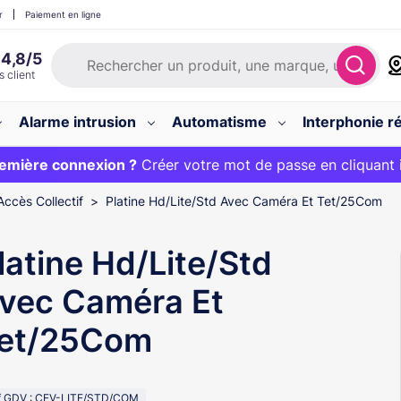
r
Paiement en ligne
Alarme intrusion
Automatisme
Interphonie ré
 :
emière connexion ?
20€ OFFERT sur votre panier et livraison 24/48h gratuite 
Créer votre mot de passe en cliquant 
Accès Collectif
Platine Hd/Lite/Std Avec Caméra Et Tet/25Com
latine Hd/Lite/Std
vec Caméra Et
et/25Com
f GDV : CEV-LITE/STD/COM