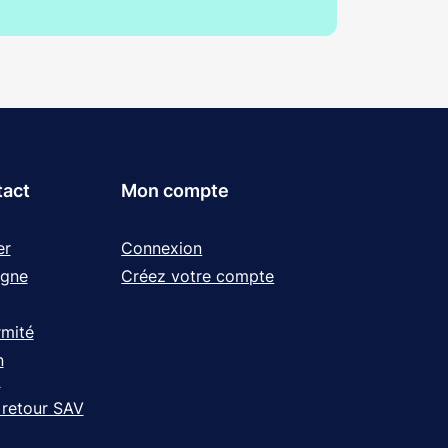
tact
Mon compte
er
Connexion
igne
Créez votre compte
rmité
n
t
 retour SAV