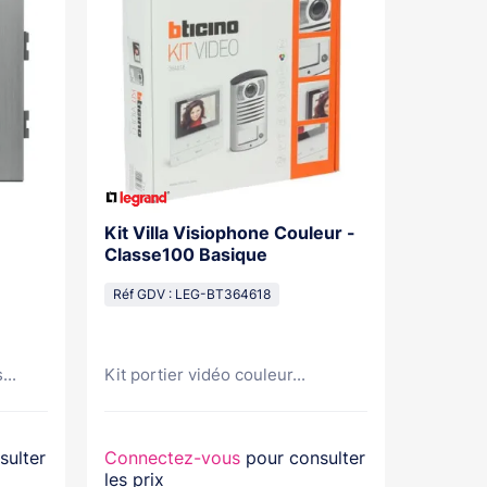
Kit Villa Visiophone Couleur -
Kit Por
Classe100 Basique
Mains L
Pose Sa
Réf GDV : LEG-BT364618
Réf GDV
...
Kit portier vidéo couleur...
Kit port
sulter
Connectez-vous
pour consulter
Connec
les prix
les prix