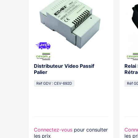
Distributeur Video Passif
Relai
os With
Palier
Rétra
cal
Réf GDV : CEV-692D
Réf G
lasse...
nsulter
Connectez-vous
pour consulter
Conn
les prix
les pr