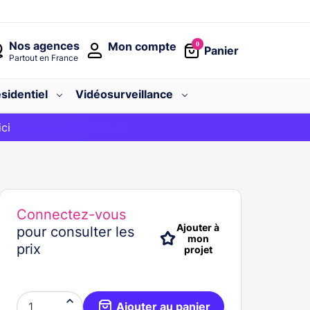
Nos agences
Mon compte
0
Panier
Partout en France
sidentiel
Vidéosurveillance
avec le code
ici
BIENVENUE
Connectez-vous
Ajouter à
pour consulter les
mon
prix
projet

Ajouter au panier