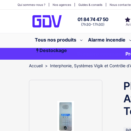
Qui sommes-nous ?
Nos agences
Guides & conseils
Nous contacte
01 84 74 47 50
(7h30-17h30)
Tous nos produits
Alarme incendie
Destockage
Première commande ?
EXCLU WEB
Pr
Accueil
Interphonie, Systèmes Vigik et Contrôle d'
P
A
T
Ré