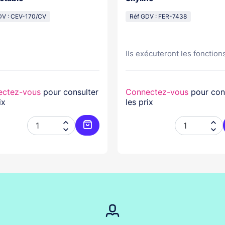
DV : CEV-170/CV
Réf GDV : FER-7438
Ils exécuteront les fonctions
ectez-vous
pour consulter
Connectez-vous
pour con
ix
les prix




er
Ajouter au panier