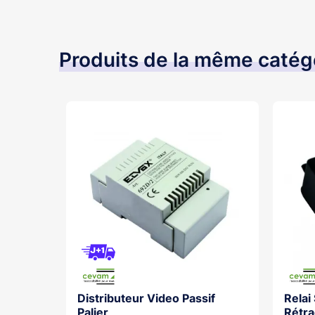
Produits de la même catég
Distributeur Video Passif
Relai
os With
Palier
Rétra