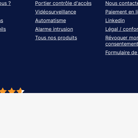
ous ?
Portier contrôle d'accès
Nous contact
Vidéosurveillance
Paiement en l
ns
Automatisme
Linkedin
ils
Alarme intrusion
Légal / confo
Tous nos produits
Révoquer mo
consentemen
Formulaire de
- À vos côtés, de l'étude à l'installation. Tous droits réservés - Réalisation Ag