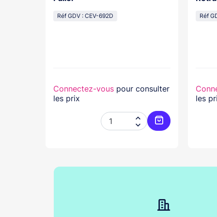
cal
Réf GDV : CEV-692D
Réf G
lasse...
nsulter
Connectez-vous
pour consulter
Conn
les prix
les pr




Ajouter au panier
Ajouter au pani