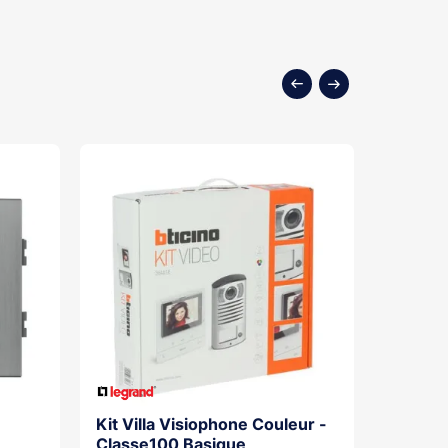
Kit Villa Visiophone Couleur -
Kit Por
Classe100 Basique
Mains L