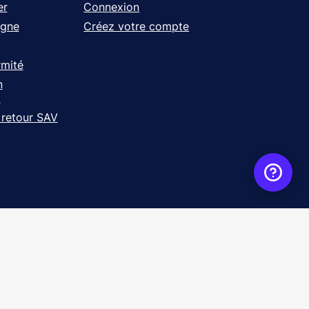
er
Connexion
igne
Créez votre compte
rmité
n
t
 retour SAV
ence
WebXY