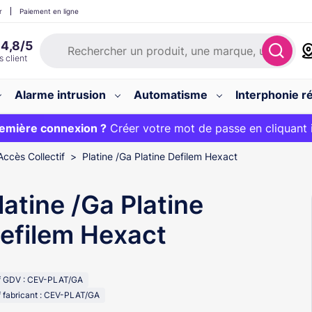
r
Paiement en ligne
Alarme intrusion
Automatisme
Interphonie ré
 :
emière connexion ?
20€ OFFERT sur votre panier et livraison 24/48h gratuite 
Créer votre mot de passe en cliquant 
Accès Collectif
Platine /Ga Platine Defilem Hexact
latine /Ga Platine
efilem Hexact
f GDV : CEV-PLAT/GA
 fabricant : CEV-PLAT/GA