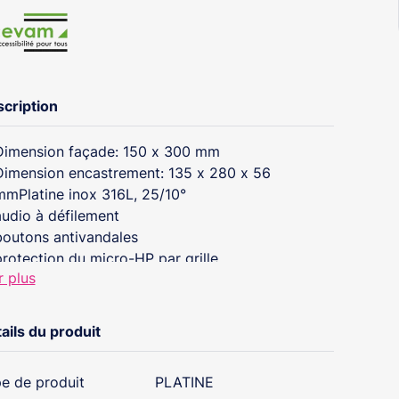
cription
Dimension façade: 150 x 300 mm
Dimension encastrement: 135 x 280 x 56
mmPlatine inox 316L, 25/10°
audio à défilement
boutons antivandales
protection du micro-HP par grille
r plus
protection de l’afficheur par makrolon 6 mm, avec
lavier d’ouverture.
ails du produit
e de produit
PLATINE