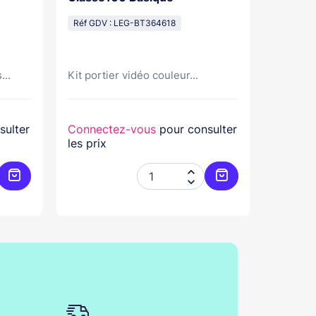
Pose Sa
Réf GDV : LEG-BT364618
Réf GDV
...
Kit portier vidéo couleur...
Kit port
sulter
Connectez-vous
pour consulter
Connec
les prix
les prix


Ajouter au panier
Ajouter au panier