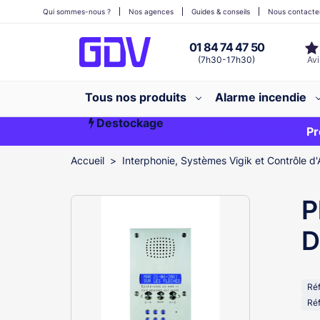
Qui sommes-nous ?
Nos agences
Guides & conseils
Nous contacte
01 84 74 47 50
(7h30-17h30)
Tous nos produits
Alarme incendie
Destockage
Première commande ?
EXCLU WEB
Pr
Accueil
Interphonie, Systèmes Vigik et Contrôle d'
P
D
Ré
Réf