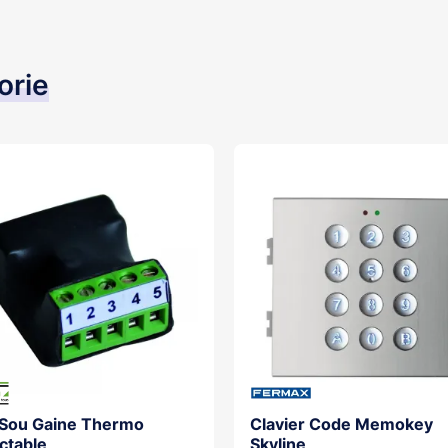
orie
 Sou Gaine Thermo
Clavier Code Memokey
ctable
Skyline