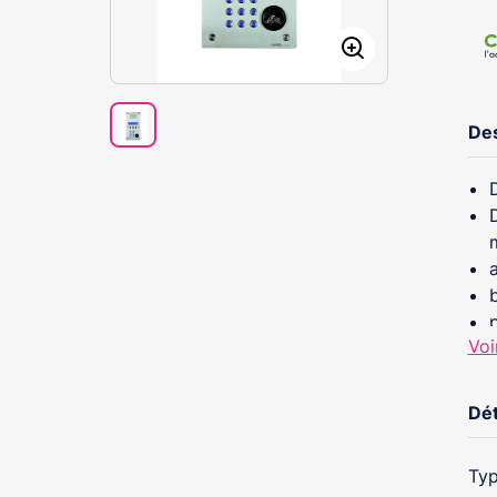
Des
Voi
c
Dét
Typ