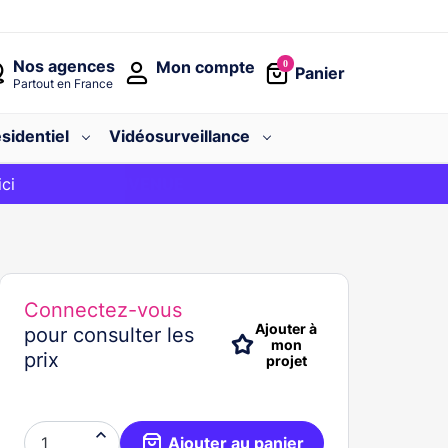
Nos agences
Mon compte
0
Panier
Partout en France
sidentiel
Vidéosurveillance
avec le code
ici
BIENVENUE
Connectez-vous
Ajouter à
pour consulter les
mon
prix
projet

Ajouter au panier