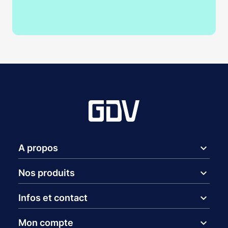
expand_more
A propos
expand_more
Nos produits
expand_more
Infos et contact
expand_more
Mon compte