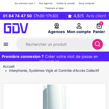
Qui sommes-nous ?
Nos agences
Guides & conseils
Nous contacter
Paiement en ligne
01 84 74 47 50
(7h30-17h30)
0
Agences
Mon compte
Panier
Première connexion ?
Première commande ?
EXCLU WEB :
Créer votre mot de passe en
20€ OFFERT sur votre panier
et livraison 24/48h gratuite avec le code
cliquant ici
BIENVENUE
Accueil
Interphonie, Systèmes Vigik et Contrôle d'Accès Collectif