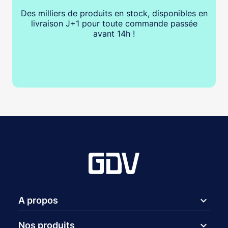
Des milliers de produits en stock, disponibles en
livraison J+1 pour toute commande passée
avant 14h !
expand_more
A propos
expand_more
Nos produits