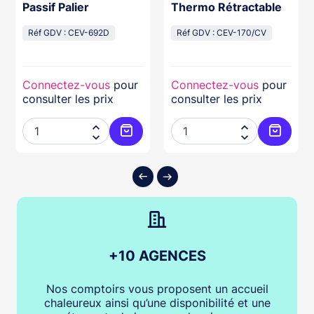
Passif Palier
Thermo Rétractable
Réf GDV : CEV-692D
Réf GDV : CEV-170/CV
Connectez-vous
pour
Connectez-vous
pour
consulter les prix
consulter les prix




ter au panier
Ajouter au panier
Ajouter
+10 AGENCES
Nos comptoirs vous proposent un accueil
chaleureux ainsi qu’une disponibilité et une