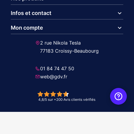
expand_more
Infos et contact
expand_more
Mon compte
2 rue Nikola Tesla
77183 Croissy-Beaubourg
01 84 74 47 50
web@gdv.fr
© 2026 GDV - À vos côtés, de l'étude à l'installation. Tous droits réservés -
Réalisation Agence
WebXY