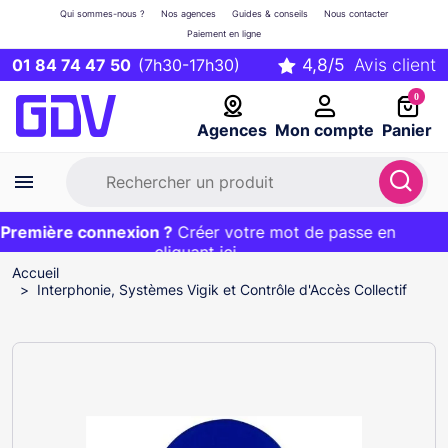
Qui sommes-nous ?
Nos agences
Guides & conseils
Nous contacter
Paiement en ligne
01 84 74 47 50
(7h30-17h30)
0
Agences
Mon compte
Panier
remière connexion ?
Première commande ?
EXCLU WEB :
Créer votre mot de passe en
20€ OFFERT sur votre panier
et livraison 24/48h gratuite avec le code
cliquant ici
BIENVENUE
Accueil
Interphonie, Systèmes Vigik et Contrôle d'Accès Collectif