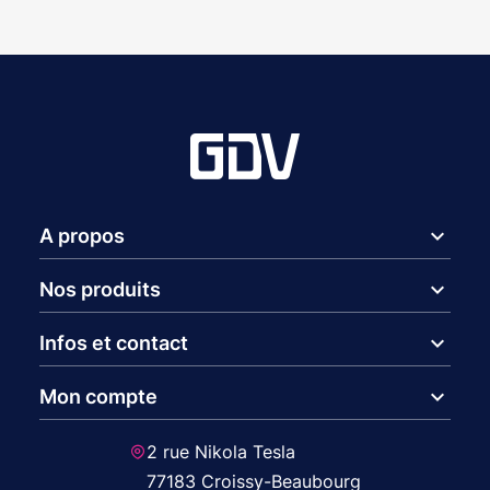
expand_more
A propos
expand_more
Nos produits
expand_more
Infos et contact
expand_more
Mon compte
2 rue Nikola Tesla
77183 Croissy-Beaubourg