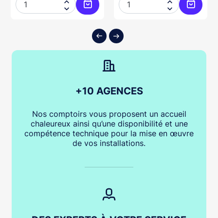




ter au panier
Ajouter au panier
Ajouter
+10 AGENCES
Nos comptoirs vous proposent un accueil
chaleureux ainsi qu’une disponibilité et une
compétence technique pour la mise en œuvre
de vos installations.