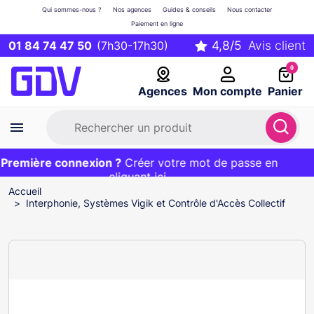
Qui sommes-nous ?
Nos agences
Guides & conseils
Nous contacter
Paiement en ligne
01 84 74 47 50
(7h30-17h30)
0
Agences
Mon compte
Panier
remière connexion ?
Première commande ?
EXCLU WEB :
Créer votre mot de passe en
20€ OFFERT sur votre panier
et livraison 24/48h gratuite avec le code
cliquant ici
BIENVENUE
Accueil
Interphonie, Systèmes Vigik et Contrôle d'Accès Collectif