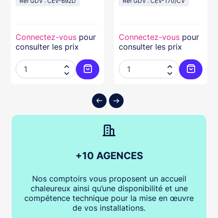
Réf GDV : CEV-692D
Réf GDV : CEV-170/CV
Connectez-vous
pour
Connectez-vous
pour
consulter les prix
consulter les prix




ter au panier
Ajouter au panier
Ajouter
+10 AGENCES
Nos comptoirs vous proposent un accueil
chaleureux ainsi qu’une disponibilité et une
compétence technique pour la mise en œuvre
de vos installations.