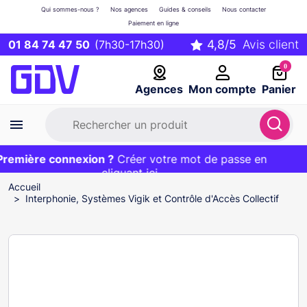
Qui sommes-nous ?
Nos agences
Guides & conseils
Nous contacter
Paiement en ligne
01 84 74 47 50
(7h30-17h30)
0
Agences
Mon compte
Panier
emière connexion ?
Première commande ?
EXCLU WEB :
Créer votre mot de passe en
20€ OFFERT sur votre panier
et livraison 24/48h gratuite avec le code
cliquant ici
BIENVENUE
Accueil
Interphonie, Systèmes Vigik et Contrôle d'Accès Collectif