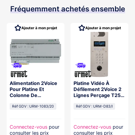
Fréquemment achetés ensemble
Ajouter à mon projet
Ajouter à mon projet
Alimentation 2Voice
Platine Vidéo À
Pour Platine Et
Défilement 2Voice 2
Colonne De
Lignes Perçage T25 -
Moniteurs, Fixation
Inox
Rail Din 10M
Réf GDV : URM-1083/20
Réf GDV : URM-D83/I
Connectez-vous
pour
Connectez-vous
pour
consulter les prix
consulter les prix