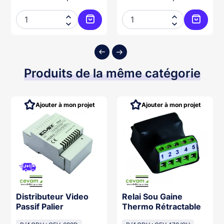




ter au panier
Ajouter au panier
Ajouter
Produits de la même catégorie
Ajouter à mon projet
Ajouter à mon projet
Distributeur Video
Relai Sou Gaine
Passif Palier
Thermo Rétractable