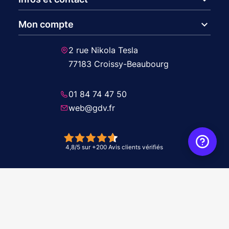
expand_more
Mon compte
2 rue Nikola Tesla
77183 Croissy-Beaubourg
01 84 74 47 50
web@gdv.fr
© 2026 GDV - À vos côtés, de l'étude à l'installation. Tous droits réservés -
Réalisation Agence
WebXY