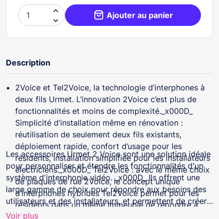

Ajouter au panier

Description
2Voice et Tel2Voice, la technologie d’interphones à
deux fils Urmet. L’innovation 2Voice c’est plus de
fonctionnalités et moins de complexité._x000D_
Simplicité d’installation même en rénovation :
réutilisation de seulement deux fils existants,
déploiement rapide, confort d’usage pour les
Les accessoires Urmet 2 Voice sont une solution idéale
résidents, installation simplifiée pour les installateurs
pour personnaliser et étendre les fonctionnalités d'un
électriciens._x000D_ Tel2Voice : avec le même choix
système d'interphonie vidéo. _x000D_ Ils offrent une
de plaques de rue 2Voice, le concept unique
large gamme de choix pour répondre aux besoins des
d’interphones hybrides Tel2Voice permet pour les
utilisateurs et des installateurs, et permettent de créer
résidents dans un même immeuble de répondre à
une solution complète et évolutive.
Voir plus
l’appel de l’interphone sur le téléphone fixe et/ou le