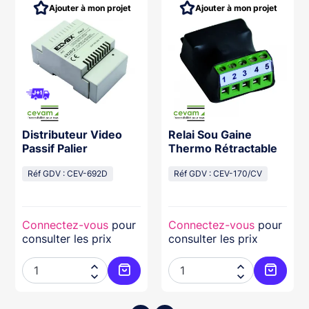
Ajouter à mon projet
Ajouter à mon projet
Distributeur Video
Relai Sou Gaine
Passif Palier
Thermo Rétractable
Réf GDV : CEV-692D
Réf GDV : CEV-170/CV
Connectez-vous
pour
Connectez-vous
pour
consulter les prix
consulter les prix




ter au panier
Ajouter au panier
Ajouter