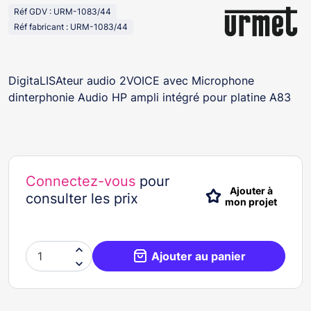
Réf GDV : URM-1083/44
Réf fabricant : URM-1083/44
DigitaLISAteur audio 2VOICE avec Microphone
dinterphonie Audio HP ampli intégré pour platine A83
Connectez-vous
pour
Ajouter à
consulter les prix
mon projet

Ajouter au panier
