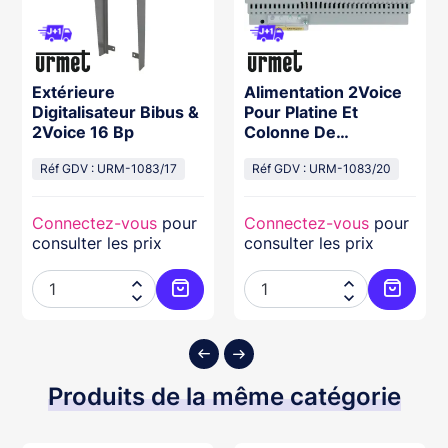
Extérieure
Alimentation 2Voice
Digitalisateur Bibus &
Pour Platine Et
2Voice 16 Bp
Colonne De
Moniteurs, Fixation
Réf GDV : URM-1083/17
Rail Din 10M
Réf GDV : URM-1083/20
Connectez-vous
pour
Connectez-vous
pour
consulter les prix
consulter les prix




ter au panier
Ajouter au panier
Ajouter
Produits de la même catégorie