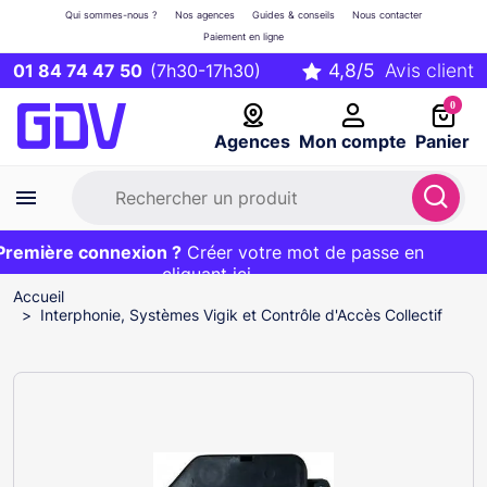
Qui sommes-nous ?
Nos agences
Guides & conseils
Nous contacter
Paiement en ligne
01 84 74 47 50
(7h30-17h30)
0
Agences
Mon compte
Panier
emière connexion ?
Première commande ?
EXCLU WEB :
Créer votre mot de passe en
20€ OFFERT sur votre panier
et livraison 24/48h gratuite avec le code
cliquant ici
BIENVENUE
Accueil
Interphonie, Systèmes Vigik et Contrôle d'Accès Collectif