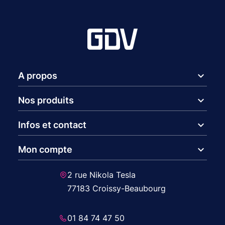
expand_more
A propos
expand_more
Nos produits
expand_more
Infos et contact
expand_more
Mon compte
2 rue Nikola Tesla
77183 Croissy-Beaubourg
01 84 74 47 50