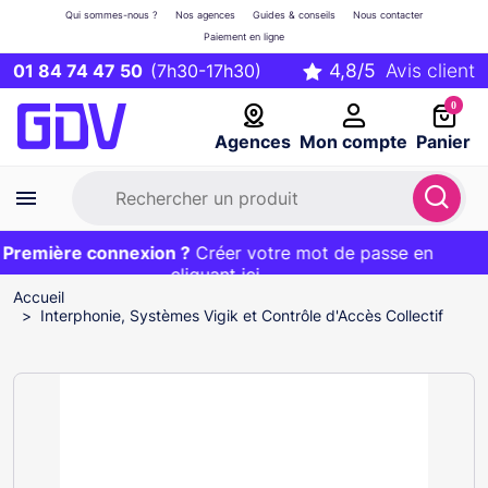
Qui sommes-nous ?
Nos agences
Guides & conseils
Nous contacter
Paiement en ligne
01 84 74 47 50
(7h30-17h30)
0
Agences
Mon compte
Panier
remière connexion ?
Première commande ?
EXCLU WEB :
Créer votre mot de passe en
20€ OFFERT sur votre panier
et livraison 24/48h gratuite avec le code
cliquant ici
BIENVENUE
Accueil
Interphonie, Systèmes Vigik et Contrôle d'Accès Collectif