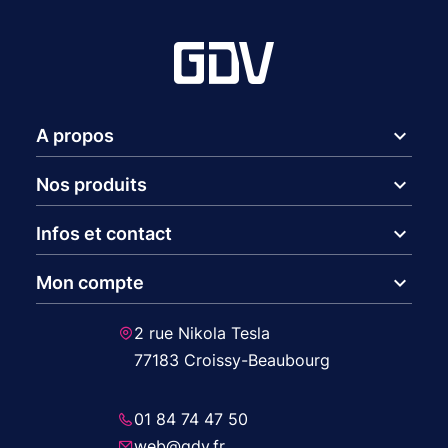
expand_more
A propos
expand_more
Nos produits
expand_more
Infos et contact
expand_more
Mon compte
2 rue Nikola Tesla
77183 Croissy-Beaubourg
01 84 74 47 50
web@gdv.fr