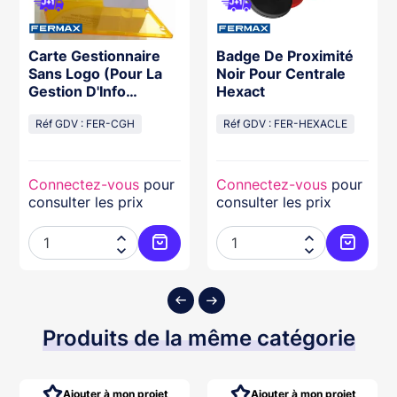
Carte Gestionnaire
Badge De Proximité
Sans Logo (Pour La
Noir Pour Centrale
Gestion D'Info
Hexact
Général,
Administrateur)
Réf GDV : FER-CGH
Réf GDV : FER-HEXACLE
Connectez-vous
pour
Connectez-vous
pour
consulter les prix
consulter les prix




ter au panier
Ajouter au panier
Ajouter
Produits de la même catégorie
Ajouter à mon projet
Ajouter à mon projet