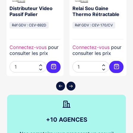
Distributeur Video
Relai Sou Gaine
Passif Palier
Thermo Rétractable
Réf GDV : CEV-692D
Réf GDV : CEV-170/CV
Connectez-vous
pour
Connectez-vous
pour
consulter les prix
consulter les prix




ter au panier
Ajouter au panier
Ajouter
+10 AGENCES