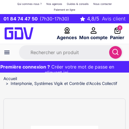
Qui sommes-nous ?
Nos agences
Guides & conseils
Nous contacter
Paiement en ligne
01 84 74 47 50
(7h30-17h30)
0
Agences
Mon compte
Panier
remière connexion ?
Première commande ?
EXCLU WEB :
Créer votre mot de passe en
20€ OFFERT sur votre panier
et livraison 24/48h gratuite avec le code
cliquant ici
BIENVENUE
Accueil
Interphonie, Systèmes Vigik et Contrôle d'Accès Collectif