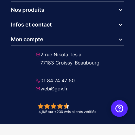
expand_more
Nos produits
expand_more
Infos et contact
expand_more
Mon compte
2 rue Nikola Tesla
77183 Croissy-Beaubourg
01 84 74 47 50
web@gdv.fr