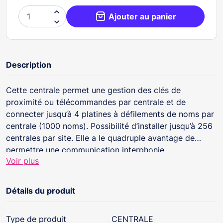

Ajouter au panier

Description
Cette centrale permet une gestion des clés de
proximité ou télécommandes par centrale et de
connecter jusqu’à 4 platines à défilements de noms par
centrale (1000 noms). Possibilité d’installer jusqu’à 256
centrales par site. Elle a le quadruple avantage de
permettre une communication interphonie
Voir plus
traditionnelle, téléphonique GSM (exemple appel
gardien) ainsi que le relevé des évènements à distance.
Elle permet aussi de transmettre des alertes provenant
Détails du produit
de détecteurs (incendie, effraction, pompe relevage,
etc.) via un bloc GSM.
Type de produit
CENTRALE