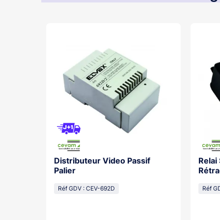
Distributeur Video Passif
Relai
os With
Palier
Rétra
cal
Réf GDV : CEV-692D
Réf G