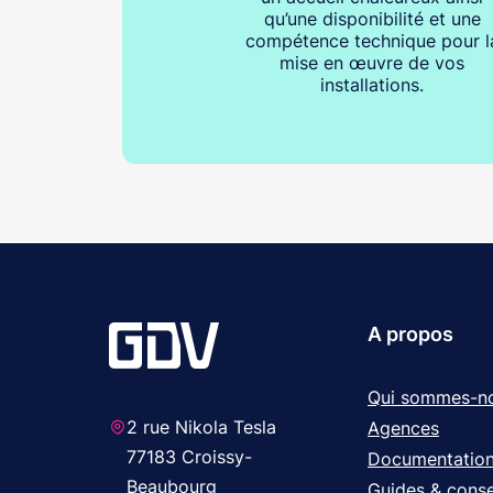
qu’une disponibilité et une
compétence technique pour l
mise en œuvre de vos
installations.
A propos
Qui sommes-n
2 rue Nikola Tesla
Agences
77183 Croissy-
Documentatio
Beaubourg
Guides & conse