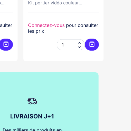
...
Kit portier vidéo couleur...
Kit port
sulter
Connectez-vous
pour consulter
Connec
les prix
les prix


Ajouter au panier
Ajouter au panier
LIVRAISON J+1
Des milliers de produits en