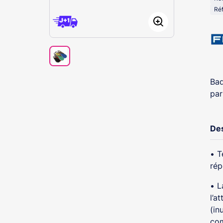
Réf
Bad
par
Des
• T
rép
• L
l’a
(in
com