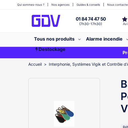
Qui sommes-nous ?
Nos agences
Guides & conseils
Nous contacte
01 84 74 47 50
(7h30-17h30)
Tous nos produits
Alarme incendie
Destockage
Première commande ?
EXCLU WEB
Pr
Accueil
Interphonie, Systèmes Vigik et Contrôle d'
B
P
V
Ré