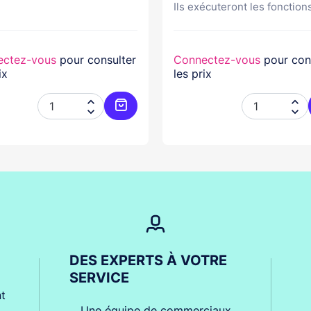
Ils exécuteront les fonctions
ectez-vous
pour consulter
Connectez-vous
pour con
ix
les prix




er
Ajouter au panier
DES EXPERTS À VOTRE
SERVICE
t
Une équipe de commerciaux