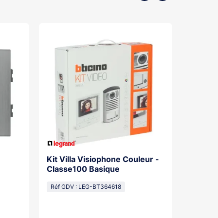
Kit Villa Visiophone Couleur -
Kit Por
Classe100 Basique
Mains L
Pose Sa
Réf GDV : LEG-BT364618
Réf GDV