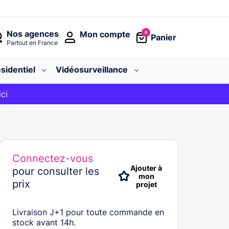
Nos agences
Mon compte
0
Panier
Partout en France
sidentiel
Vidéosurveillance
avec le code
ici
BIENVENUE
Connectez-vous
Ajouter à
pour consulter les
mon
prix
projet
Livraison J+1 pour toute commande en
stock avant 14h.