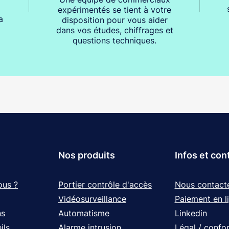
expérimentés se tient à votre
a
disposition pour vous aider
dans vos études, chiffrages et
questions techniques.
Nos produits
Infos et con
ous ?
Portier contrôle d'accès
Nous contact
Vidéosurveillance
Paiement en l
ns
Automatisme
Linkedin
ils
Alarme intrusion
Légal / confo