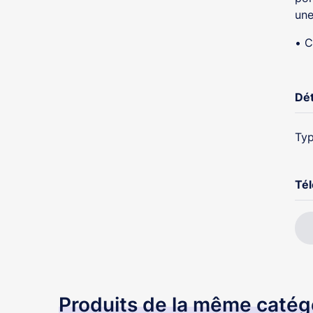
une
• C
Dét
Typ
Té
Produits de la même catég