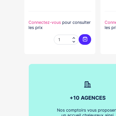
lasse...
nsulter
Connectez-vous
pour consulter
Conn
les prix
les pr




Ajouter au panier
Ajouter au pani
+10 AGENCES
Nos comptoirs vous proposen
un accueil chaleureux ainsi