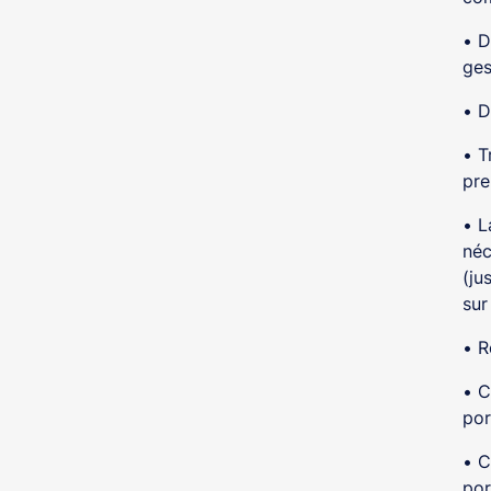
• D
ges
• D
• T
pre
• L
néc
(ju
sur
• R
• C
por
• C
por