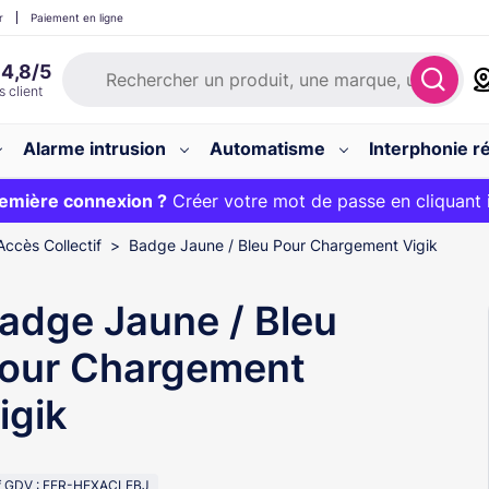
r
Paiement en ligne
Alarme intrusion
Automatisme
Interphonie ré
 :
emière connexion ?
20€ OFFERT sur votre panier et livraison 24/48h gratuite 
Créer votre mot de passe en cliquant 
Accès Collectif
Badge Jaune / Bleu Pour Chargement Vigik
adge Jaune / Bleu
our Chargement
igik
f GDV : FER-HEXACLEBJ