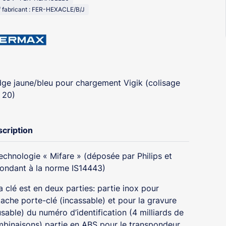
 fabricant : FER-HEXACLE/B/J
ge jaune/bleu pour chargement Vigik (colisage
 20)
cription
echnologie « Mifare » (déposée par Philips et
ondant à la norme IS14443)
a clé est en deux parties: partie inox pour
ttache porte-clé (incassable) et pour la gravure
usable) du numéro d’identification (4 milliards de
binaisons) partie en ABS pour le transpondeur.