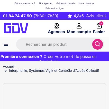
Qui sommes-nous ?
Nos agences
Guides & conseils
Nous contacter
Paiement en ligne
01 84 74 47 50
(7h30-17h30)
0
Agences
Mon compte
Panier
remière connexion ?
Première commande ?
EXCLU WEB :
Créer votre mot de passe en
20€ OFFERT sur votre panier
et livraison 24/48h gratuite avec le code
cliquant ici
BIENVENUE
Accueil
Interphonie, Systèmes Vigik et Contrôle d'Accès Collectif