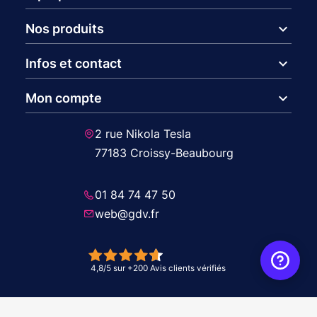
expand_more
Nos produits
expand_more
Infos et contact
expand_more
Mon compte
2 rue Nikola Tesla
77183 Croissy-Beaubourg
01 84 74 47 50
web@gdv.fr