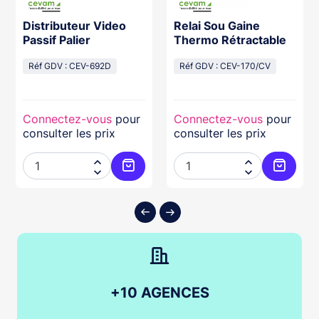
Distributeur Video
Relai Sou Gaine
Passif Palier
Thermo Rétractable
Réf GDV : CEV-692D
Réf GDV : CEV-170/CV
Connectez-vous
pour
Connectez-vous
pour
consulter les prix
consulter les prix




ter au panier
Ajouter au panier
Ajouter
+10 AGENCES