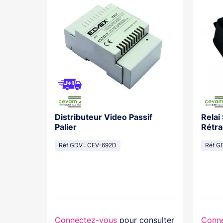
Distributeur Video Passif
Relai
os With
Palier
Rétra
cal
Réf GDV : CEV-692D
Réf G
lasse...
nsulter
Connectez-vous
pour consulter
Conn