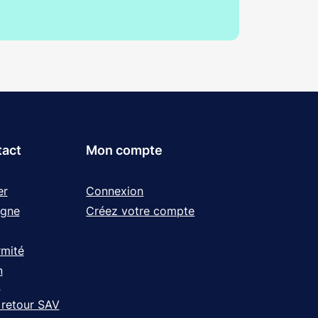
tact
Mon compte
er
Connexion
igne
Créez votre compte
rmité
n
t
 retour SAV