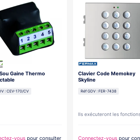
 Sou Gaine Thermo
Clavier Code Memokey
ctable
Skyline
DV : CEV-170/CV
Réf GDV : FER-7438
Ils exécuteront les fonctions
ectez-vous
pour consulter
Connectez-vous
pour con