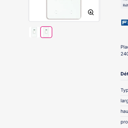
Réf
Pla
24
Dét
Typ
lar
hau
pro