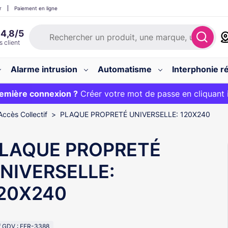
r
Paiement en ligne
Alarme intrusion
Automatisme
Interphonie ré
 :
emière connexion ?
20€ OFFERT sur votre panier et livraison 24/48h gratuite 
Créer votre mot de passe en cliquant 
Accès Collectif
PLAQUE PROPRETÉ UNIVERSELLE: 120X240
LAQUE PROPRETÉ
NIVERSELLE:
20X240
f GDV : FER-3388