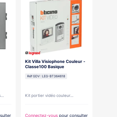
Kit Villa Visiophone Couleur -
Kit Por
Classe100 Basique
Mains L
Pose Sa
Réf GDV : LEG-BT364618
Réf GDV
...
Kit portier vidéo couleur...
Kit port
sulter
Connectez-vous
pour consulter
Connec