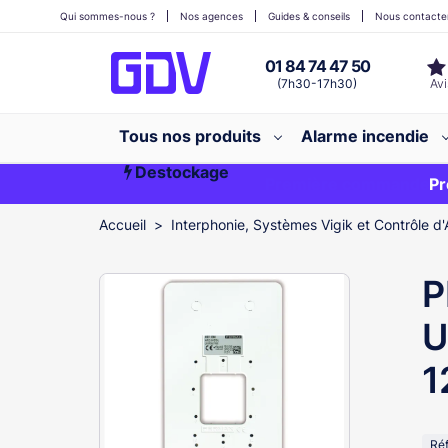
Qui sommes-nous ?
Nos agences
Guides & conseils
Nous contacte
01 84 74 47 50
(7h30-17h30)
Tous nos produits
Alarme incendie
Destockage
Première commande ?
EXCLU WEB
Pr
Accueil
Interphonie, Systèmes Vigik et Contrôle d'
P
U
1
Ré