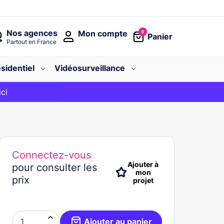
Nos agences
Mon compte
0
Panier
Partout en France
sidentiel
Vidéosurveillance
avec le code
ici
BIENVENUE
Connectez-vous
Ajouter à
pour consulter les
mon
prix
projet

Ajouter au panier