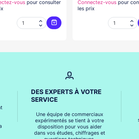
ectez-vous
pour consulter
Connectez-vous
pour con
ix
les prix




er
Ajouter au panier
DES EXPERTS À VOTRE
SERVICE
t
Une équipe de commerciaux
expérimentés se tient à votre
a
disposition pour vous aider
dans vos études, chiffrages et