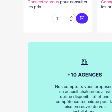
nsulter
Connectez-vous
pour consulter
Conn
les prix
les pr




Ajouter au panier
Ajouter au pani
+10 AGENCES
Nos comptoirs vous proposen
un accueil chaleureux ainsi
qu’une disponibilité et une
compétence technique pour l
mise en œuvre de vos
installations.