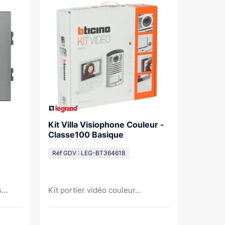
Kit Villa Visiophone Couleur -
Kit Por
Classe100 Basique
Mains L
Pose Sa
Réf GDV : LEG-BT364618
Réf GDV
...
Kit portier vidéo couleur...
Kit port