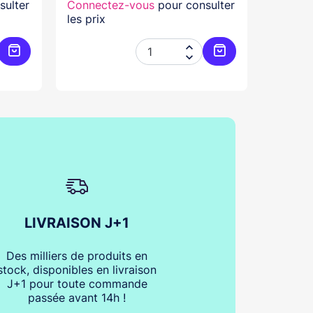
sulter
Connectez-vous
pour consulter
Connec
les prix
les prix


Ajouter au panier
Ajouter au panier
LIVRAISON J+1
Des milliers de produits en
stock, disponibles en livraison
J+1 pour toute commande
passée avant 14h !