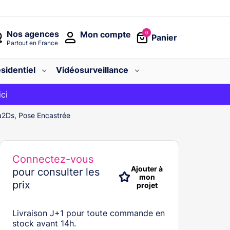
Nos agences
Mon compte
0
Panier
Partout en France
sidentiel
Vidéosurveillance
avec le code
ici
BIENVENUE
Da2Ds, Pose Encastrée
Connectez-vous
Ajouter à
pour consulter les
mon
prix
projet
Livraison J+1 pour toute commande en
stock avant 14h.