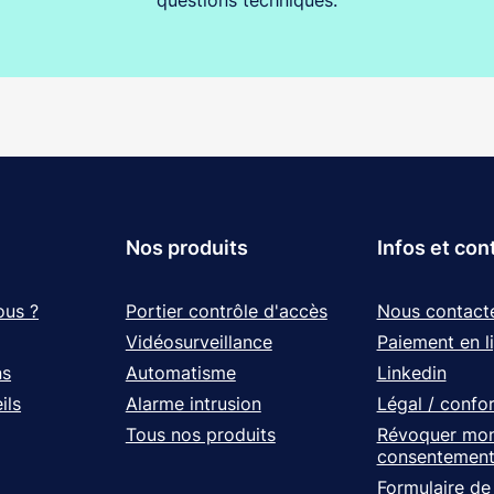
questions techniques.
Nos produits
Infos et con
ous ?
Portier contrôle d'accès
Nous contact
Vidéosurveillance
Paiement en l
ns
Automatisme
Linkedin
ils
Alarme intrusion
Légal / confo
Tous nos produits
Révoquer mo
consentemen
Formulaire de