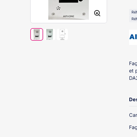
Ré
Réf
Faç
et 
DA
Des
Car
Faç