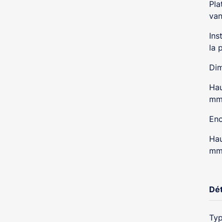
Pla
van
Ins
la 
Dim
Hau
m
Enc
Hau
m
Dét
Typ