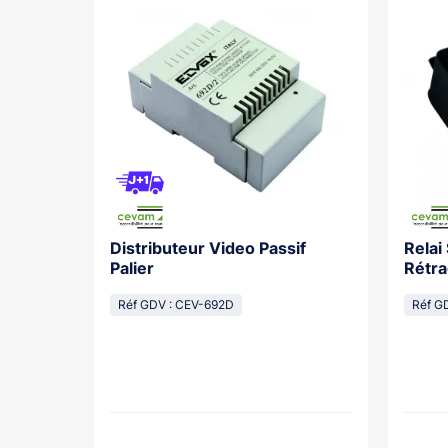
Distributeur Video Passif
Relai
os With
Palier
Rétra
cal
Réf GDV : CEV-692D
Réf G
lasse...