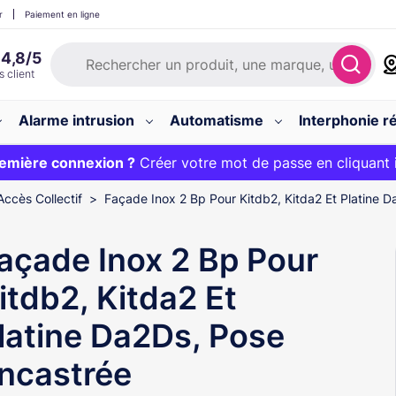
r
Paiement en ligne
Alarme intrusion
Automatisme
Interphonie ré
 :
emière connexion ?
20€ OFFERT sur votre panier et livraison 24/48h gratuite 
Créer votre mot de passe en cliquant 
Accès Collectif
Façade Inox 2 Bp Pour Kitdb2, Kitda2 Et Platine 
açade Inox 2 Bp Pour
itdb2, Kitda2 Et
latine Da2Ds, Pose
ncastrée