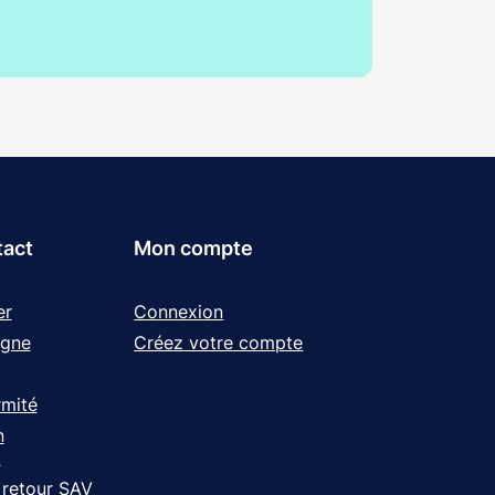
tact
Mon compte
er
Connexion
igne
Créez votre compte
rmité
n
t
 retour SAV