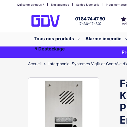
Qui sommes-nous ?
Nos agences
Guides & conseils
Nous contacte
01 84 74 47 50
(7h30-17h30)
Tous nos produits
Alarme incendie
Destockage
Première commande ?
EXCLU WEB
Pr
Accueil
Interphonie, Systèmes Vigik et Contrôle d'
F
K
P
E