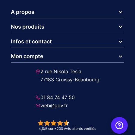
expand_more
A propos
expand_more
Nos produits
expand_more
Infos et contact
expand_more
Mon compte
2 rue Nikola Tesla
77183 Croissy-Beaubourg
01 84 74 47 50
web@gdv.fr