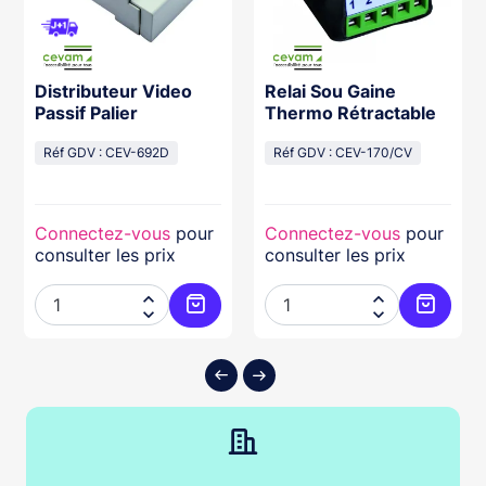
Distributeur Video
Relai Sou Gaine
Passif Palier
Thermo Rétractable
Réf GDV : CEV-692D
Réf GDV : CEV-170/CV
Connectez-vous
pour
Connectez-vous
pour
consulter les prix
consulter les prix




ter au panier
Ajouter au panier
Ajouter