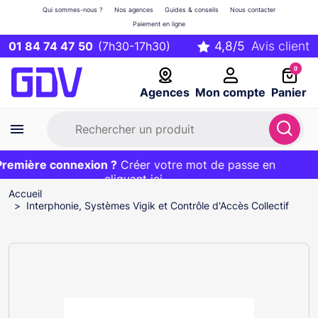
Qui sommes-nous ?
Nos agences
Guides & conseils
Nous contacter
Paiement en ligne
01 84 74 47 50
(7h30-17h30)
0
Agences
Mon compte
Panier
emière connexion ?
Première commande ?
EXCLU WEB :
Créer votre mot de passe en
20€ OFFERT sur votre panier
et livraison 24/48h gratuite avec le code
cliquant ici
BIENVENUE
Accueil
Interphonie, Systèmes Vigik et Contrôle d'Accès Collectif