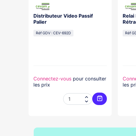
Distributeur Video Passif
Relai
os With
Palier
Rétra
cal
Réf GDV : CEV-692D
Réf G
lasse...
nsulter
Connectez-vous
pour consulter
Conn
les prix
les pr




Ajouter au panier
Ajouter au pani