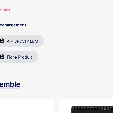
r plus
léchargement
AIP-JPDVF4LBM
Fiche Produit
semble