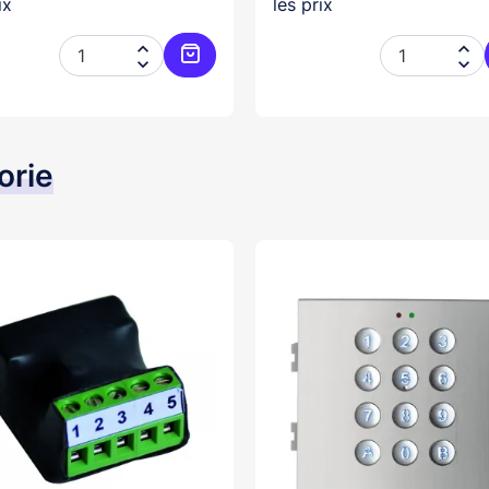
ix
les prix




er
Ajouter au panier
orie