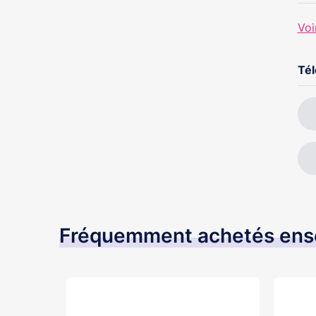
Voi
Té
Fréquemment achetés en