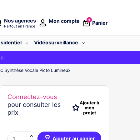
Nos agences
Mon compte
0
Panier
Partout en France
sidentiel
Vidéosurveillance
avec le code
ici
BIENVENUE
ec Synthèse Vocale Picto Lumineux
Connectez-vous
Ajouter à
pour consulter les
mon
prix
projet

Ajouter au panier