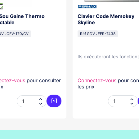
 Sou Gaine Thermo
Clavier Code Memokey
ctable
Skyline
DV : CEV-170/CV
Réf GDV : FER-7438
Ils exécuteront les fonctions
ectez-vous
pour consulter
Connectez-vous
pour con
ix
les prix




er
Ajouter au panier