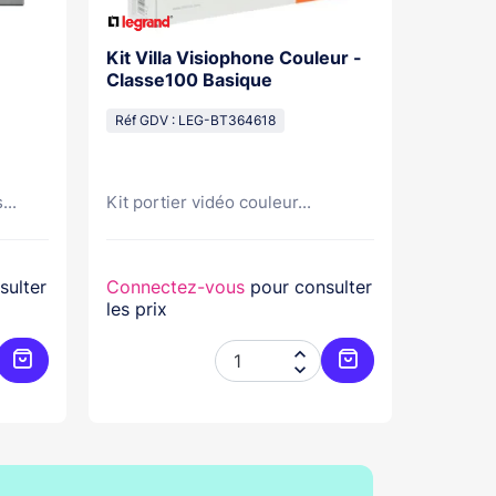
Kit Villa Visiophone Couleur -
Kit Por
Classe100 Basique
Mains L
Pose Sa
Réf GDV : LEG-BT364618
Réf GDV
...
Kit portier vidéo couleur...
Kit port
sulter
Connectez-vous
pour consulter
Connec
les prix
les prix


Ajouter au panier
Ajouter au panier