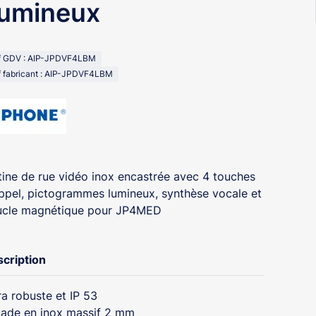
umineux
f GDV : AIP-JPDVF4LBM
 fabricant : AIP-JPDVF4LBM
tine de rue vidéo inox encastrée avec 4 touches
ppel, pictogrammes lumineux, synthèse vocale et
cle magnétique pour JP4MED
cription
ra robuste et IP 53
ade en inox massif 2 mm