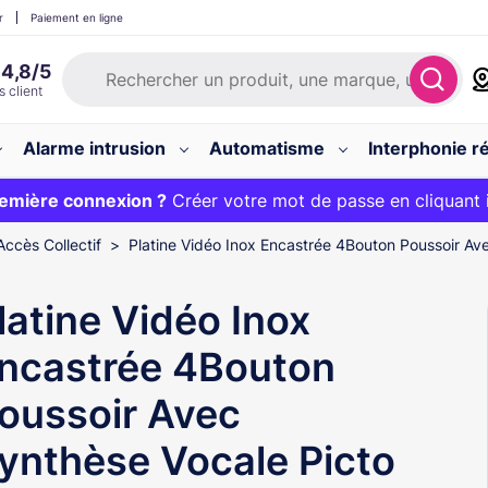
r
Paiement en ligne
Alarme intrusion
Automatisme
Interphonie ré
 :
emière connexion ?
20€ OFFERT sur votre panier et livraison 24/48h gratuite 
Créer votre mot de passe en cliquant 
Accès Collectif
Platine Vidéo Inox Encastrée 4Bouton Poussoir Av
latine Vidéo Inox
ncastrée 4Bouton
oussoir Avec
ynthèse Vocale Picto