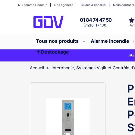
Qui sommes-nous ?
Nos agences
Guides & conseils
Nous contacte
01 84 74 47 50
(7h30-17h30)
Tous nos produits
Alarme incendie
Destockage
Première commande ?
EXCLU WEB
Pr
Accueil
Interphonie, Systèmes Vigik et Contrôle d'
P
E
P
S