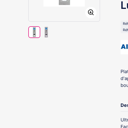
L
Ré
Réf
Pla
d'a
bou
Des
Ult
Faç