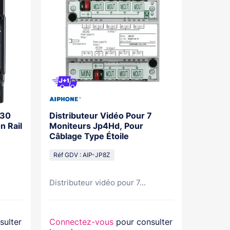
230
Distributeur Vidéo Pour 7
Cadre S
n Rail
Moniteurs Jp4Hd, Pour
Platine
Câblage Type Étoile
Jpdvf2
Réf GDV : AIP-JP8Z
Réf GDV
Distributeur vidéo pour 7...
Cadre sa
sulter
Connectez-vous
pour consulter
Connec