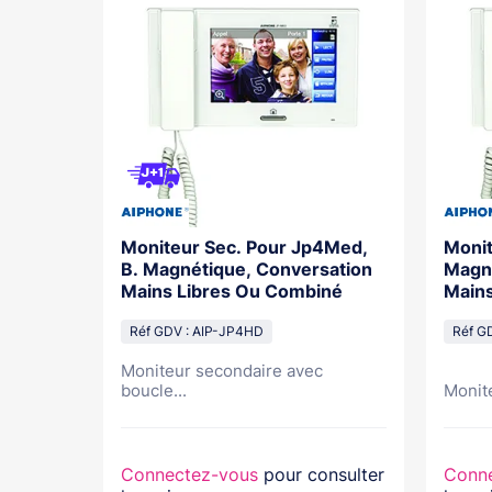
ie Blanc
Moniteur Sec. Pour Jp4Med,
Monit
De 13
B. Magnétique, Conversation
Magné
Mains Libres Ou Combiné
Mains
Mémo
Réf GDV : AIP-JP4HD
Réf G
Moniteur secondaire avec
...
boucle...
Monite
nsulter
Connectez-vous
pour consulter
Conn