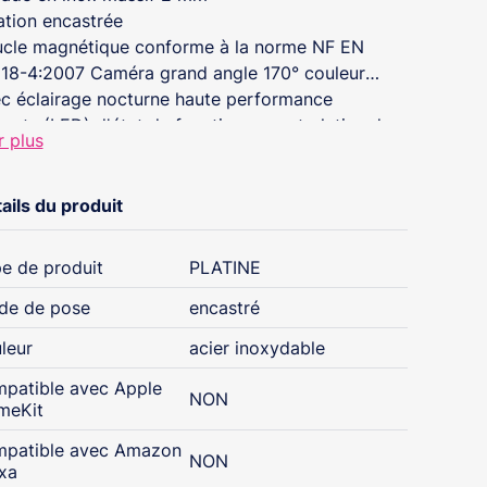
ation encastrée
cle magnétique conforme à la norme NF EN
18-4:2007 Caméra grand angle 170° couleur
c éclairage nocturne haute performance
ants (LED) d'état de fonctionnement platine de
r plus
 : appel en cours (jaune), en communication
une), porte ouverte (vert)
togrammes pour chaque étape de
ails du produit
ctionnement (appel en cours en communication,
te ouverte)
e de produit
PLATINE
thèse vocale avec coupure (appel en cours en
munication, porte ouverte)
de de pose
encastré
un voyant rouge
leur
acier inoxydable
airage du porte étiquette par LED
nstalle avec les moniteurs couleurs mains libres
patible avec Apple
NON
meKit
4MED
ouches d'appel une direction
patible avec Amazon
NON
xa